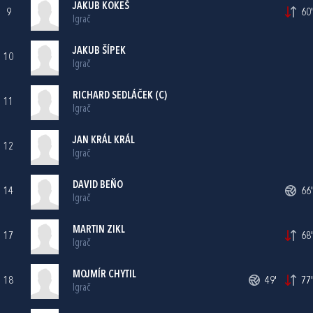
JAKUB KOKEŠ
9
60'
Igrač
JAKUB ŠÍPEK
10
Igrač
RICHARD SEDLÁČEK (C)
11
Igrač
JAN KRÁL KRÁL
12
Igrač
DAVID BEŇO
14
66'
Igrač
MARTIN ZIKL
17
68'
Igrač
MOJMÍR CHYTIL
18
49'
77'
Igrač