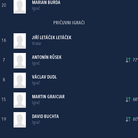
MARIAN BURDA
20
Igrač
PRIČUVNI IGRAČI
JIŘÍ LETÁČEK LETÁČEK
16
Vratar
ANTONÍN RŮSEK
7
77'
Igrač
VÁCLAV DUDL
8
Igrač
MARTIN GRAICIAR
15
68'
Igrač
DAVID BUCHTA
19
60'
Igrač