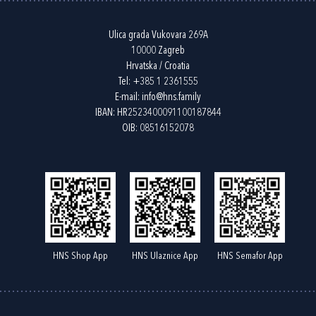
Ulica grada Vukovara 269A
10000 Zagreb
Hrvatska / Croatia
Tel:
+385 1 2361555
E-mail:
info@hns.family
IBAN: HR2523400091100187844
OIB: 08516152078
HNS Shop App
HNS Ulaznice App
HNS Semafor App