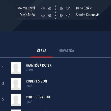
Mojmír Chytil
Dario Špikić
49'
55'
David Beňo
Sandro Kulenović
66'
70'
ČEŠKA
HRVATSKA
FRANTIŠEK KOTEK
1
Vratar
ROBERT SIVOŇ
3
Igrač
PHILIPP TVAROH
5
Igrač