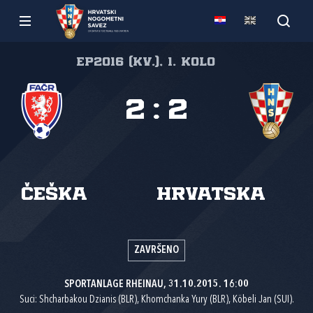
EP2016 (kv.), 1. kolo
2
:
2
Češka
Hrvatska
ZAVRŠENO
SPORTANLAGE RHEINAU, 31.10.2015. 16:00
Suci: Shcharbakou Dzianis (BLR), Khomchanka Yury (BLR), Köbeli Jan (SUI).