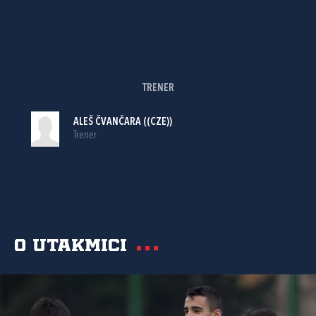
TRENER
ALEŠ ČVANČARA ((CZE))
Trener
O utakmici