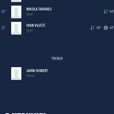
NIKOLA TAVARES
20
46'
Igrač
IVAN VUJČIĆ
22
64'
64'
Igrač
TRENER
JARNI ROBERT
Trener