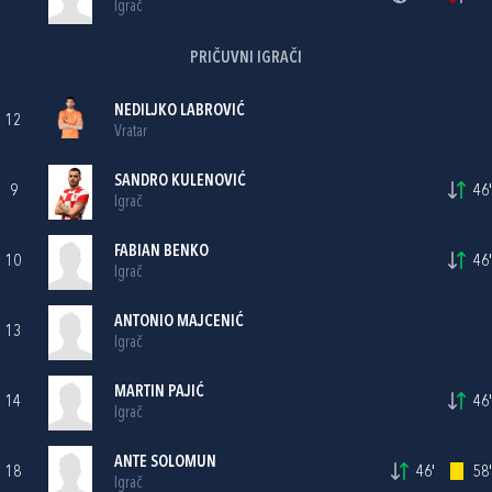
Igrač
PRIČUVNI IGRAČI
NEDILJKO LABROVIĆ
12
Vratar
SANDRO KULENOVIĆ
9
46'
Igrač
FABIAN BENKO
10
46'
Igrač
ANTONIO MAJCENIĆ
13
Igrač
MARTIN PAJIĆ
14
46'
Igrač
ANTE SOLOMUN
18
46'
58'
Igrač