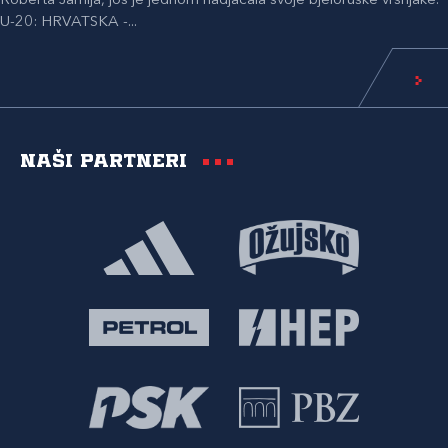
Roberta Jarnija, još je jednom nadjačala svoje bjeloruske vršnjake.
U-20: HRVATSKA -...
Naši partneri