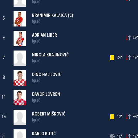
Igrač
BRANIMIR KALAICA
(C)
5
Igrač
ADRIAN LIBER
6
46'
Igrač
NIKOLA KRAJINOVIĆ
7
34'
46'
Igrač
DINO HALILOVIĆ
8
Igrač
DAVOR LOVREN
11
Igrač
ROBERT MIŠKOVIĆ
16
12'
64'
Igrač
KARLO BUTIĆ
21
40'
46'