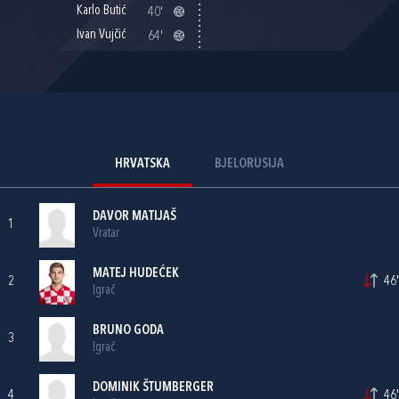
Karlo Butić
40'
Ivan Vujčić
64'
HRVATSKA
BJELORUSIJA
DAVOR MATIJAŠ
1
Vratar
MATEJ HUDEĆEK
2
46'
Igrač
BRUNO GODA
3
Igrač
DOMINIK ŠTUMBERGER
4
46'