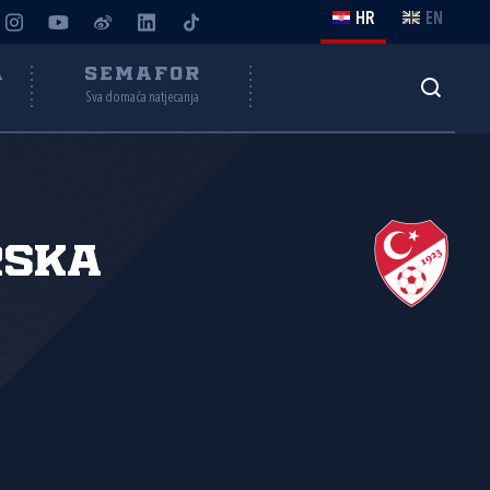
HR
EN
A
SEMAFOR
Sva domaća natjecanja
rska