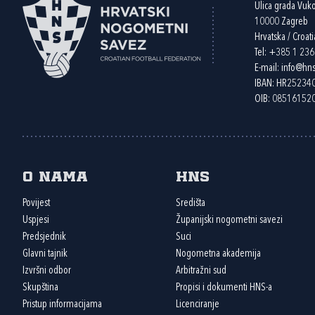
Ulica grada Vuk
10000 Zagreb
Hrvatska / Croati
Tel:
+385 1 23
E-mail:
info@hns
IBAN: HR2523
OIB: 08516152
O nama
HNS
Povijest
Središta
Uspjesi
Županijski nogometni savezi
Predsjednik
Suci
Glavni tajnik
Nogometna akademija
Izvršni odbor
Arbitražni sud
Skupština
Propisi i dokumenti HNS-a
Pristup informacijama
Licenciranje