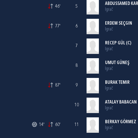
ABDUSSAMED KA
46'
5
Igrač
ERDEM SEÇGIN
77'
6
Igrač
RECEP GÜL (C)
7
Igrač
UMUT GÜNEŞ
8
Igrač
BURAK TEMIR
87'
9
Igrač
ATALAY BABACAN
10
Igrač
BERKAY GÖRMEZ
14'
60'
11
Igrač