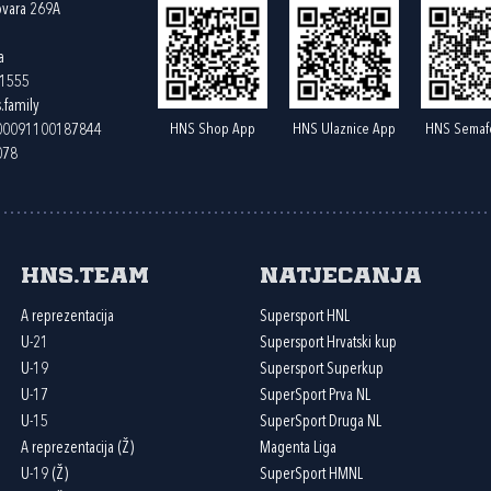
ovara 269A
a
61555
.family
HNS Shop App
HNS Ulaznice App
HNS Semaf
400091100187844
078
HNS.team
Natjecanja
A reprezentacija
Supersport HNL
U-21
Supersport Hrvatski kup
U-19
Supersport Superkup
U-17
SuperSport Prva NL
U-15
SuperSport Druga NL
A reprezentacija (Ž)
Magenta Liga
U-19 (Ž)
SuperSport HMNL