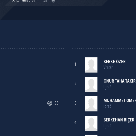
Ante Palaversa
35'
BERKE ÖZER
1
Vratar
ONUR TAHA TAKIR
2
Igrač
MUHAMMET ÖMER
35'
3
Igrač
BERKEHAN BIÇER
4
Igrač