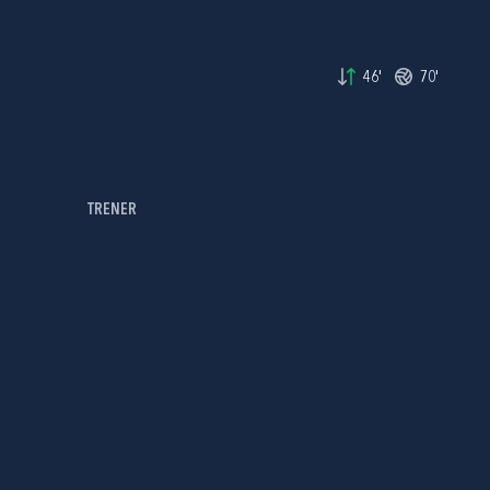
46'
70'
TRENER