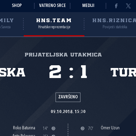
SHOP
VATRENO SRCE
MEDIJI
MILY
HNS.TEAM
HNS.RIZNIC
a Saveza
Hrvatske reprezentacije
Povijest i statistika
Prijateljska utakmica
2
:
1
ska
Tu
ZAVRŠENO
09.10.2018. 15:30
Roko Baturina
Ömer Uzun
14'
70'