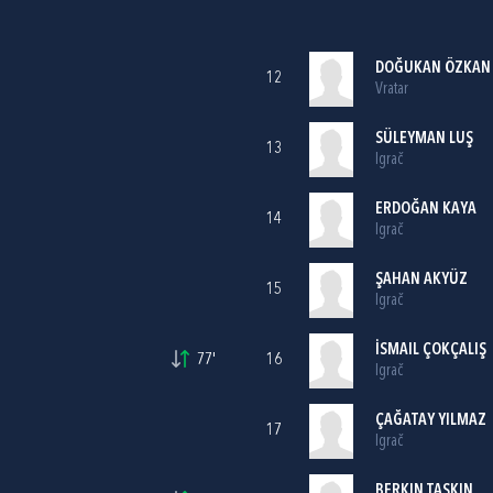
DOĞUKAN ÖZKAN
12
Vratar
SÜLEYMAN LUŞ
13
Igrač
ERDOĞAN KAYA
14
Igrač
ŞAHAN AKYÜZ
15
Igrač
İSMAIL ÇOKÇALIŞ
77'
16
Igrač
ÇAĞATAY YILMAZ
17
Igrač
BERKIN TAŞKIN