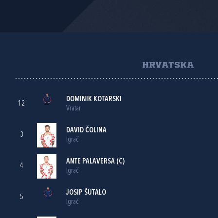
HRVATSKA
DOMINIK KOTARSKI
12
Vratar
DAVID ČOLINA
3
Igrač
ANTE PALAVERSA
(C)
4
Igrač
JOSIP ŠUTALO
5
Igrač