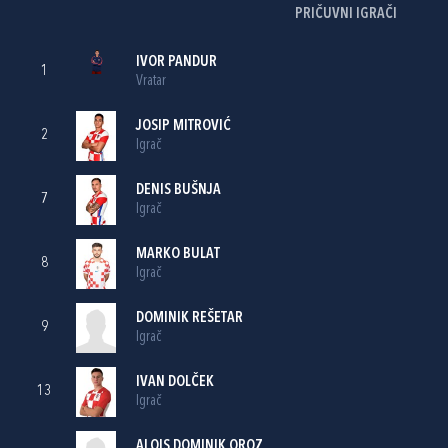
PRIČUVNI IGRAČI
IVOR PANDUR
1
Vratar
JOSIP MITROVIĆ
2
Igrač
DENIS BUŠNJA
7
Igrač
MARKO BULAT
8
Igrač
DOMINIK REŠETAR
9
Igrač
IVAN DOLČEK
13
Igrač
ALOIS DOMINIK OROZ