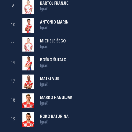
BARTOL FRANJIĆ
6
Igrač
ANTONIO MARIN
10
Igrač
MICHELE ŠEGO
11
Igrač
BOŠKO ŠUTALO
14
Igrač
MATEJ VUK
17
Igrač
MARKO HANULJAK
18
Igrač
ROKO BATURINA
19
Igrač