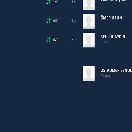
46'
18
Igrač
ÖMER UZUN
60'
19
Igrač
BEHLÜL AYDIN
87'
20
Igrač
USTAOMER SENOL
Trener