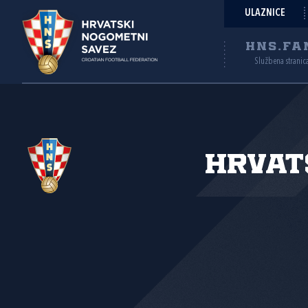
ULAZNICE
HNS.FA
Službena stranic
Hrvat