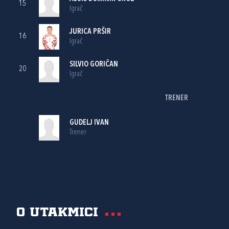
15
Igrač
JURICA PRŠIR
16
Igrač
SILVIO GORIČAN
20
Igrač
TRENER
GUDELJ IVAN
Trener
O utakmici