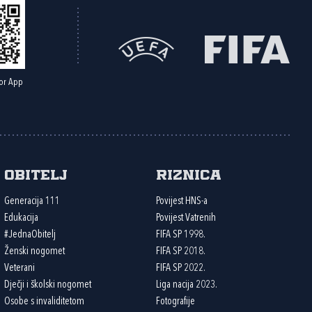
or App
Obitelj
Riznica
Generacija 111
Povijest HNS-a
Edukacija
Povijest Vatrenih
#JednaObitelj
FIFA SP 1998.
Ženski nogomet
FIFA SP 2018.
Veterani
FIFA SP 2022.
Dječji i školski nogomet
Liga nacija 2023.
Osobe s invaliditetom
Fotografije