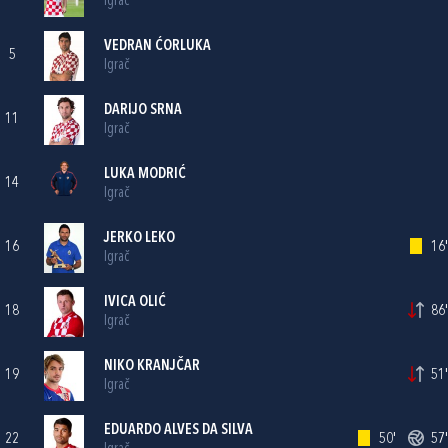
Igrač
VEDRAN ĆORLUKA
5
Igrač
DARIJO SRNA
11
Igrač
LUKA MODRIĆ
14
Igrač
JERKO LEKO
16
16'
Igrač
IVICA OLIĆ
18
86'
Igrač
NIKO KRANJČAR
19
51'
Igrač
EDUARDO ALVES DA SILVA
22
50'
57'