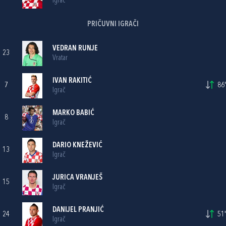
Igrač
PRIČUVNI IGRAČI
VEDRAN RUNJE
23
Vratar
IVAN RAKITIĆ
7
86'
Igrač
MARKO BABIĆ
8
Igrač
DARIO KNEŽEVIĆ
13
Igrač
JURICA VRANJEŠ
15
Igrač
DANIJEL PRANJIĆ
24
51'
Igrač