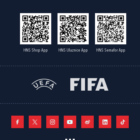
HNS Shop App
HNS Ulaznice App
HNS Semafor App