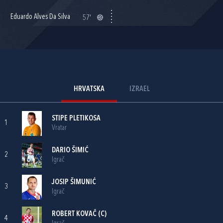
Eduardo Alves Da Silva
57'
HRVATSKA
IZRAEL
STIPE PLETIKOSA
1
Vratar
DARIO ŠIMIĆ
2
Igrač
JOSIP ŠIMUNIĆ
3
Igrač
ROBERT KOVAČ
(C)
4