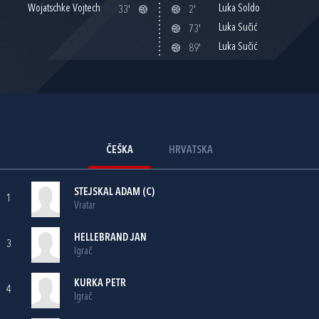
Wojatschke Vojtech
Luka Soldo
33'
2'
Luka Sučić
73'
Luka Sučić
89'
ČEŠKA
HRVATSKA
STEJSKAL ADAM (C)
1
Vratar
HELLEBRAND JAN
3
Igrač
KURKA PETR
4
Igrač