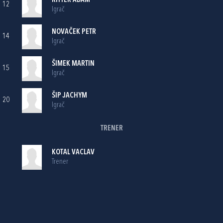
RITTER ADAM
12
Igrač
NOVAČEK PETR
14
Igrač
ŠIMEK MARTIN
15
Igrač
ŠIP JACHYM
20
Igrač
TRENER
KOTAL VACLAV
Trener