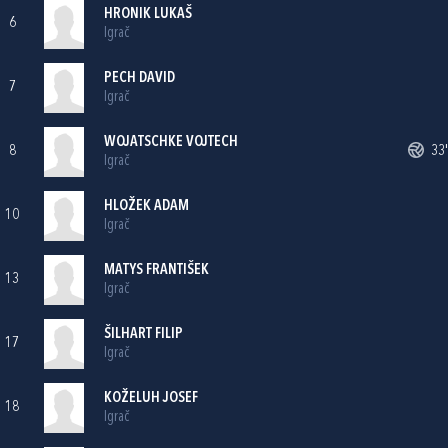
HRONIK LUKAŠ
6
Igrač
PECH DAVID
7
Igrač
WOJATSCHKE VOJTECH
8
33'
Igrač
HLOŽEK ADAM
10
Igrač
MATYS FRANTIŠEK
13
Igrač
ŠILHART FILIP
17
Igrač
KOŽELUH JOSEF
18
Igrač