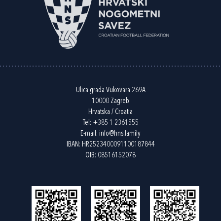
Ulica grada Vukovara 269A
10000 Zagreb
Hrvatska / Croatia
Tel:
+385 1 2361555
E-mail:
info@hns.family
IBAN: HR2523400091100187844
OIB: 08516152078