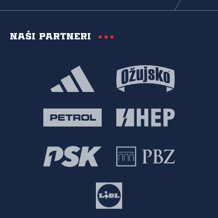
Naši partneri