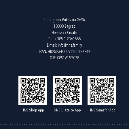
Ulica grada Vukovara 269A
10000 Zagreb
Hrvatska / Croatia
Tel:
+385 1 2361555
E-mail:
info@hns.family
IBAN: HR2523400091100187844
OIB: 08516152078
HNS Shop App
HNS Ulaznice App
HNS Semafor App