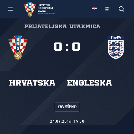
Prijateljska utakmica
0
:
0
Hrvatska
Engleska
ZAVRŠENO
24.07.2018. 19:30