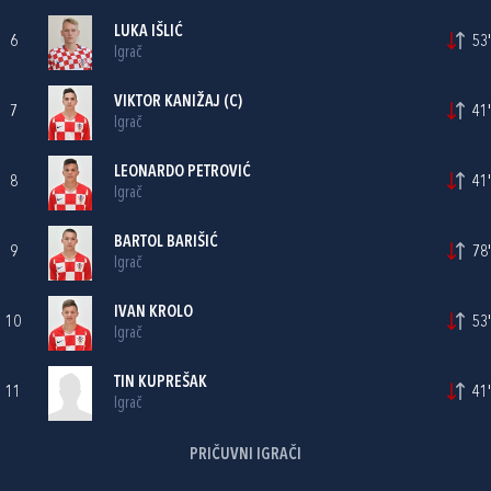
LUKA IŠLIĆ
6
53'
Igrač
VIKTOR KANIŽAJ
(C)
7
41'
Igrač
LEONARDO PETROVIĆ
8
41'
Igrač
BARTOL BARIŠIĆ
9
78'
Igrač
IVAN KROLO
10
53'
Igrač
TIN KUPREŠAK
11
41'
Igrač
PRIČUVNI IGRAČI