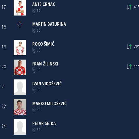
ANTE CRNAC
17
41'
Igrač
MARTIN BATURINA
18
Igrač
ROKO ŠIMIĆ
19
78'
Igrač
FRAN ŽILINSKI
20
41'
Igrač
IVAN VIDOŠEVIĆ
21
Igrač
MARKO MILOŠEVIĆ
22
Igrač
PETAR ŠETKA
24
Igrač