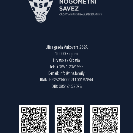
Ulica grada Vukovara 269A
10000 Zagreb
Hrvatska / Croatia
Tel:
+385 1 2361555
E-mail:
info@hns.family
IBAN: HR2523400091100187844
OIB: 08516152078