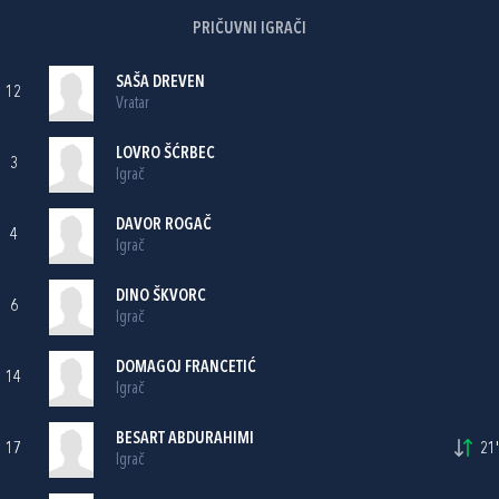
PRIČUVNI IGRAČI
SAŠA DREVEN
12
Vratar
LOVRO ŠĆRBEC
3
Igrač
DAVOR ROGAČ
4
Igrač
DINO ŠKVORC
6
Igrač
DOMAGOJ FRANCETIĆ
14
Igrač
BESART ABDURAHIMI
17
21'
Igrač