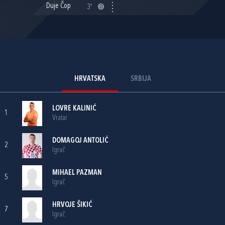
Duje Čop
3'
HRVATSKA
SRBIJA
LOVRE KALINIĆ
1
Vratar
DOMAGOJ ANTOLIĆ
2
Igrač
MIHAEL PAZMAN
5
Igrač
HRVOJE ŠIKIĆ
7
Igrač