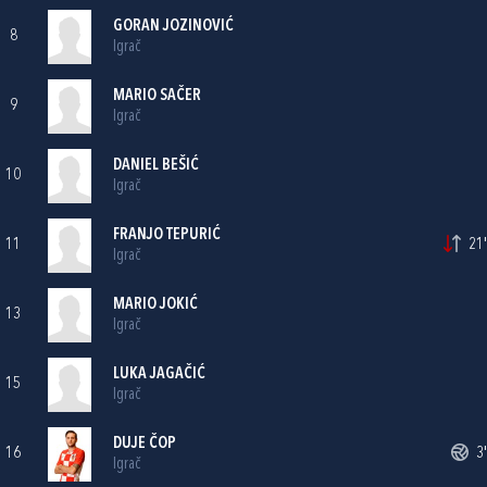
GORAN JOZINOVIĆ
8
Igrač
MARIO SAČER
9
Igrač
DANIEL BEŠIĆ
10
Igrač
FRANJO TEPURIĆ
11
21'
Igrač
MARIO JOKIĆ
13
Igrač
LUKA JAGAČIĆ
15
Igrač
DUJE ČOP
16
3'
Igrač