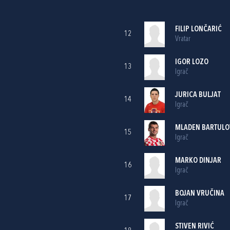
FILIP LONČARIĆ
12
Vratar
IGOR LOZO
13
Igrač
JURICA BULJAT
14
Igrač
MLADEN BARTULO
15
Igrač
MARKO DINJAR
16
Igrač
BOJAN VRUČINA
17
Igrač
STIVEN RIVIĆ