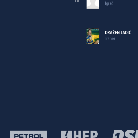
18
Igrač
DRAŽEN LADIĆ
Trener