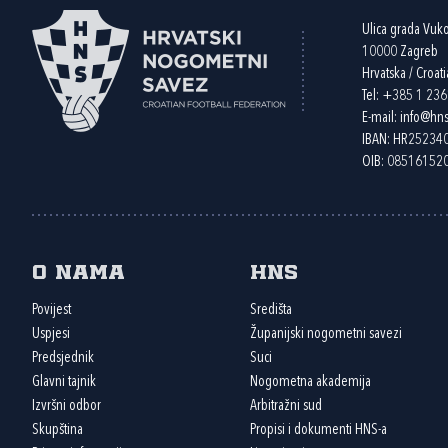
Ulica grada Vuk
10000 Zagreb
Hrvatska / Croati
Tel:
+385 1 23
E-mail:
info@hns
IBAN: HR2523
OIB: 08516152
O nama
HNS
Povijest
Središta
Uspjesi
Županijski nogometni savezi
Predsjednik
Suci
Glavni tajnik
Nogometna akademija
Izvršni odbor
Arbitražni sud
Skupština
Propisi i dokumenti HNS-a