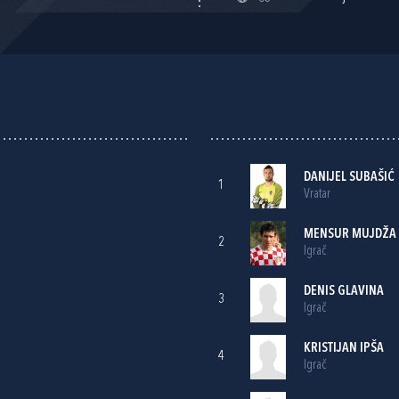
DANIJEL SUBAŠIĆ
1
Vratar
MENSUR MUJDŽA
2
Igrač
DENIS GLAVINA
3
Igrač
KRISTIJAN IPŠA
4
Igrač