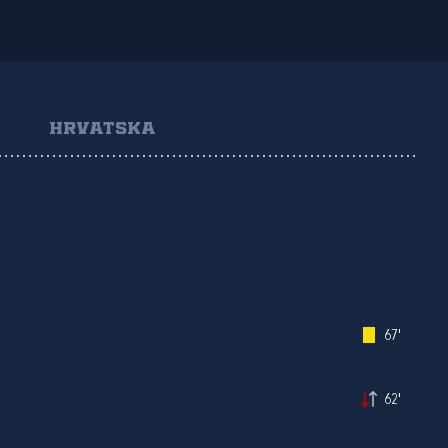
HRVATSKA
67'
62'