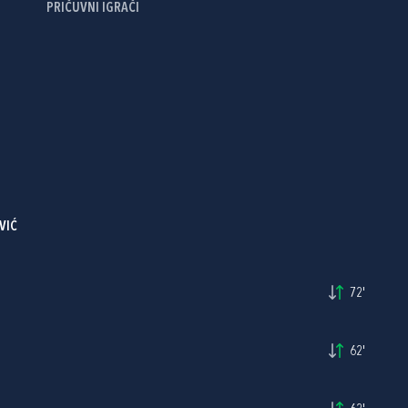
PRIČUVNI IGRAČI
VIĆ
72'
62'