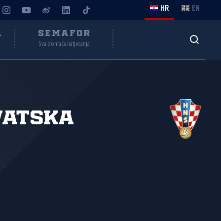
HR
EN
A
SEMAFOR
Sva domaća natjecanja
vatska