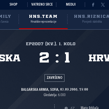
SHOP
VATRENO SRCE
MEDIJI
MILY
HNS.TEAM
HNS.RIZNIC
a Saveza
Hrvatske reprezentacije
Povijest i statistika
EP2007 (kv.), 1. kolo
2
:
1
ska
Hr
ZAVRŠENO
BALGARSKA ARMIA, SOFIA, 03.09.2006. 19:00
Gledatelja: 6.000
Mario Brkljača
63'