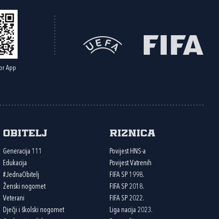
or App
Obitelj
Riznica
Generacija 111
Povijest HNS-a
Edukacija
Povijest Vatrenih
#JednaObitelj
FIFA SP 1998.
Ženski nogomet
FIFA SP 2018.
Veterani
FIFA SP 2022.
Dječji i školski nogomet
Liga nacija 2023.