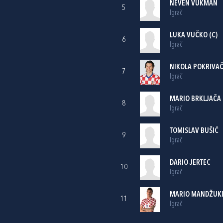
NEVEN VUKMAN
5
Igrač
LUKA VUČKO
(C)
6
Igrač
NIKOLA POKRIVA
7
Igrač
MARIO BRKLJAČA
8
Igrač
TOMISLAV BUŠIĆ
9
Igrač
DARIO JERTEC
10
Igrač
MARIO MANDŽUK
11
Igrač