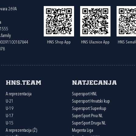
ovara 269A
a
61555
.family
HNS Shop App
HNS Ulaznice App
HNS Semaf
400091100187844
078
HNS.team
Natjecanja
A reprezentacija
Supersport HNL
U-21
Supersport Hrvatski kup
U-19
Supersport Superkup
U-17
SuperSport Prva NL
U-15
SuperSport Druga NL
A reprezentacija (Ž)
Magenta Liga