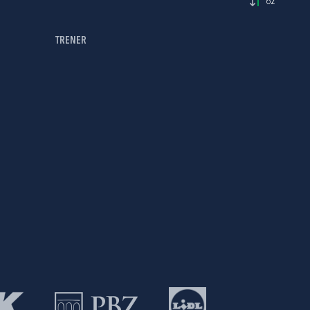
62'
TRENER