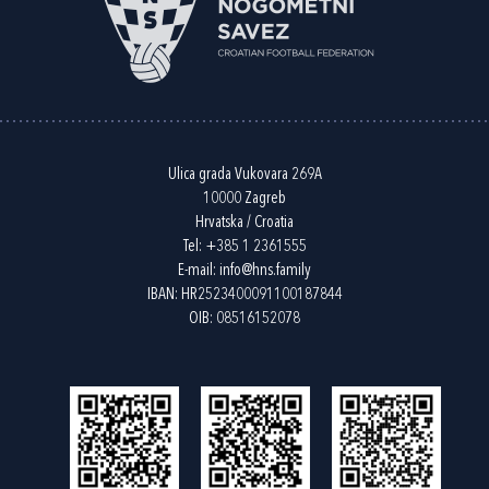
Ulica grada Vukovara 269A
10000 Zagreb
Hrvatska / Croatia
Tel:
+385 1 2361555
E-mail:
info@hns.family
IBAN: HR2523400091100187844
OIB: 08516152078