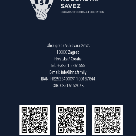
Ulica grada Vukovara 269A
10000 Zagreb
Hrvatska / Croatia
Tel:
+385 1 2361555
E-mail:
info@hns.family
IBAN: HR2523400091100187844
OIB: 08516152078