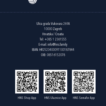
Ulica grada Vukovara 269A
10000 Zagreb
Hrvatska / Croatia
Tel:
+385 1 2361555
E-mail:
info@hns.family
IBAN: HR2523400091100187844
OIB: 08516152078
HNS Shop App
HNS Ulaznice App
HNS Semafor App