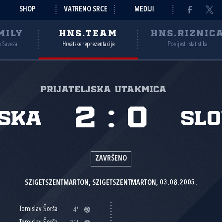
SHOP
VATRENO SRCE
MEDIJI
MILY
HNS.TEAM
HNS.RIZNIC
a Saveza
Hrvatske reprezentacije
Povijest i statistika
Prijateljska utakmica
2
:
0
ska
Sl
ZAVRŠENO
SZIGETSZENTMARTON, SZIGETSZENTMARTON, 03.08.2005.
Tomislav Šorša
4'