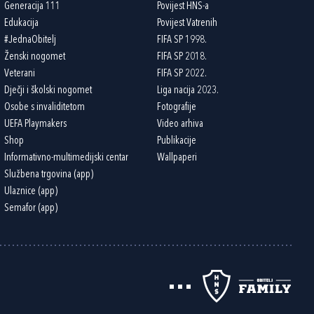
Generacija 111
Povijest HNS-a
Edukacija
Povijest Vatrenih
#JednaObitelj
FIFA SP 1998.
Ženski nogomet
FIFA SP 2018.
Veterani
FIFA SP 2022.
Dječji i školski nogomet
Liga nacija 2023.
Osobe s invaliditetom
Fotografije
UEFA Playmakers
Video arhiva
Shop
Publikacije
Informativno-multimedijski centar
Wallpaperi
Službena trgovina (app)
Ulaznice (app)
Semafor (app)