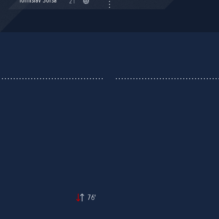
Tomislav Šorša
21'
76'