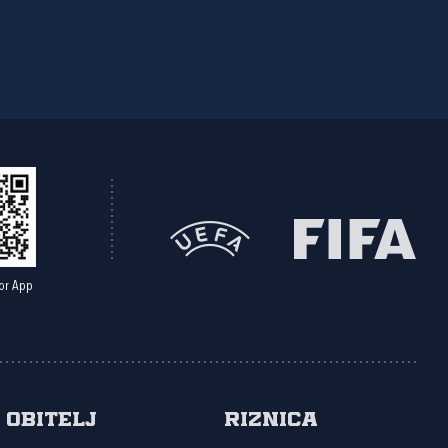
or App
Obitelj
Riznica