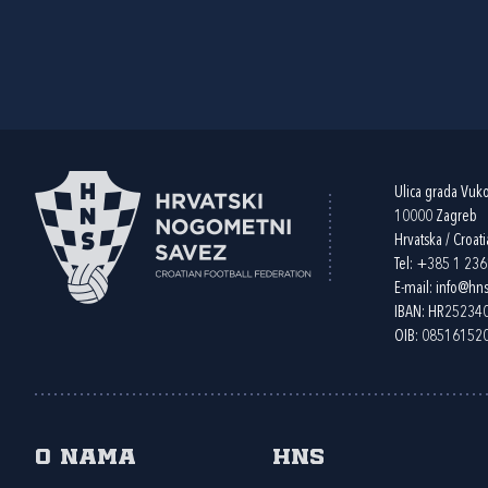
Ulica grada Vuk
10000 Zagreb
Hrvatska / Croati
Tel:
+385 1 23
E-mail:
info@hns
IBAN: HR2523
OIB: 08516152
O nama
HNS