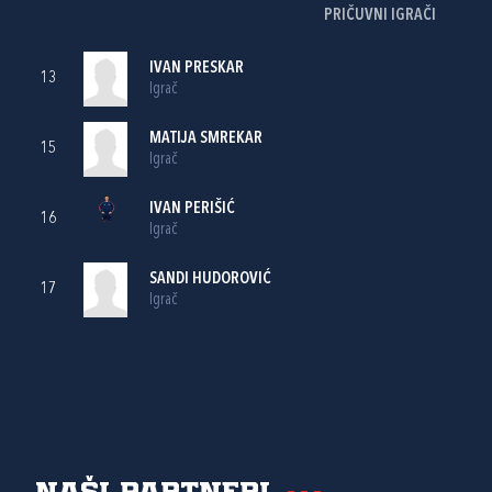
PRIČUVNI IGRAČI
IVAN PRESKAR
13
Igrač
MATIJA SMREKAR
15
Igrač
IVAN PERIŠIĆ
16
Igrač
SANDI HUDOROVIĆ
17
Igrač