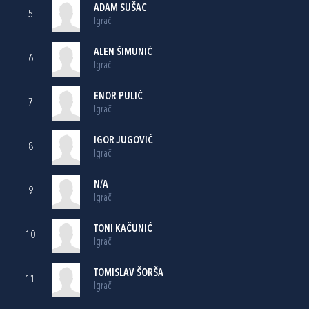
ADAM SUŠAC
5
Igrač
ALEN ŠIMUNIĆ
6
Igrač
ENOR PULIĆ
7
Igrač
IGOR JUGOVIĆ
8
Igrač
N/A
9
Igrač
TONI KAČUNIĆ
10
Igrač
TOMISLAV ŠORŠA
11
Igrač