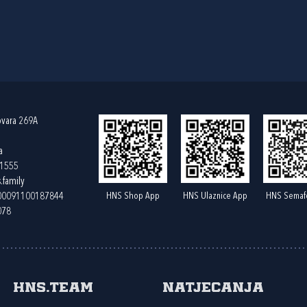
ovara 269A
a
61555
.family
HNS Shop App
HNS Ulaznice App
HNS Semaf
400091100187844
078
HNS.team
Natjecanja