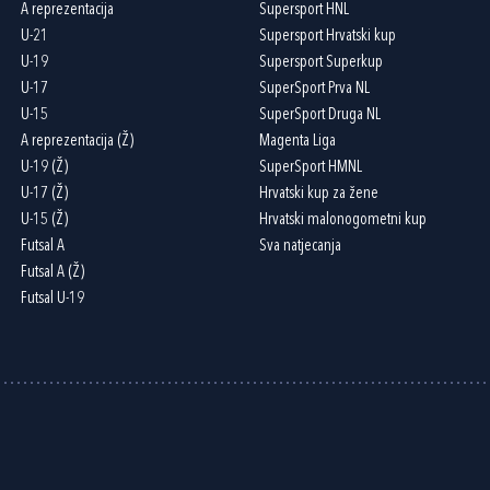
A reprezentacija
Supersport HNL
U-21
Supersport Hrvatski kup
U-19
Supersport Superkup
U-17
SuperSport Prva NL
U-15
SuperSport Druga NL
A reprezentacija (Ž)
Magenta Liga
U-19 (Ž)
SuperSport HMNL
U-17 (Ž)
Hrvatski kup za žene
U-15 (Ž)
Hrvatski malonogometni kup
Futsal A
Sva natjecanja
Futsal A (Ž)
Futsal U-19