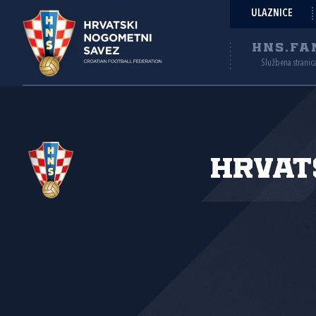
ULAZNICE
HNS.FA
Službena stranic
Hrvat