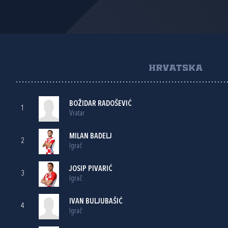
HRVATSKA
BOŽIDAR RADOŠEVIĆ
1
Vratar
MILAN BADELJ
2
Igrač
JOSIP PIVARIĆ
3
Igrač
IVAN BULJUBAŠIĆ
4
Igrač