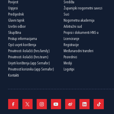
Povijest
Središta
Uspjesi
Županijski nogometni savezi
Predsjednik
Suci
Glavni tajnik
Nogometna akademija
Izvršni odbor
Arbitražni sud
Skupština
Propisi i dokumenti HNS-a
Pristup informacijama
Licenciranje
Opći uvjeti korištenja
Registracije
Privatnost i kolačići (hns.family)
Međunarodni transferi
Privatnost i kolačići (hns.team)
Posrednici
Uvjeti korištenja (app Semafor)
Mediji
Privatnost korisnika (app Semafor)
Logotipi
Kontakti