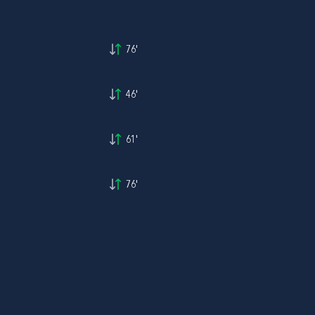
76'
46'
61'
76'