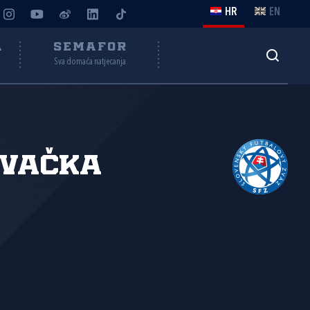
HR
EN
A
SEMAFOR
Sva domaća natjecanja
ovačka