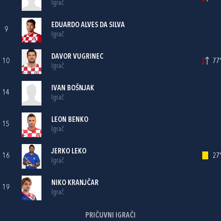
Igrač
EDUARDO ALVES DA SILVA
9
Igrač
DAVOR VUGRINEC
10
77'
Igrač
IVAN BOŠNJAK
14
Igrač
LEON BENKO
15
Igrač
JERKO LEKO
16
27'
Igrač
NIKO KRANJČAR
19
Igrač
PRIČUVNI IGRAČI