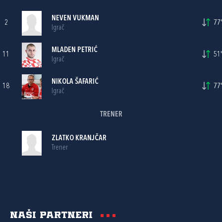
NEVEN VUKMAN
2
77'
Igrač
MLADEN PETRIĆ
11
51'
Igrač
NIKOLA ŠAFARIĆ
18
77'
Igrač
TRENER
ZLATKO KRANJČAR
Trener
Naši partneri