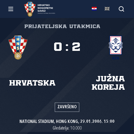
Prijateljska utakmica
0
:
2
Južna
Hrvatska
Koreja
ZAVRŠENO
NATIONAL STADIUM, HONG KONG, 29.01.2006. 15:00
Gledatelja: 10.000