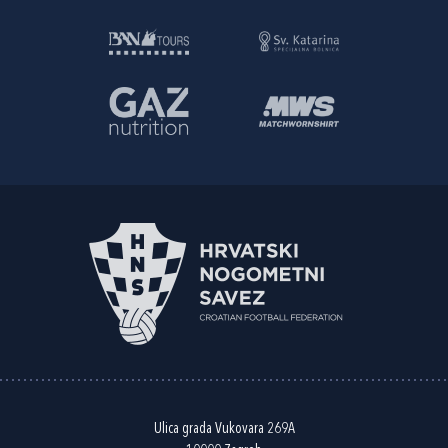
Ulica grada Vukovara 269A