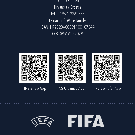
10000 Zagreb
Hrvatska / Croatia
Tel:
+385 1 2361555
E-mail:
info@hns.family
IBAN: HR2523400091100187844
OIB: 08516152078
HNS Shop App
HNS Ulaznice App
HNS Semafor App