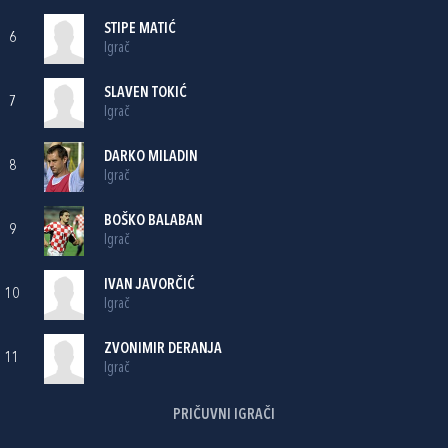
STIPE MATIĆ
6
Igrač
SLAVEN TOKIĆ
7
Igrač
DARKO MILADIN
8
Igrač
BOŠKO BALABAN
9
Igrač
IVAN JAVORČIĆ
10
Igrač
ZVONIMIR DERANJA
11
Igrač
PRIČUVNI IGRAČI