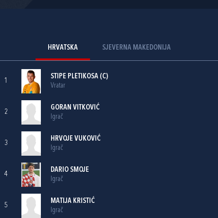
HRVATSKA
SJEVERNA MAKEDONIJA
STIPE PLETIKOSA
(C)
1
Vratar
GORAN VITKOVIĆ
2
Igrač
HRVOJE VUKOVIĆ
3
Igrač
DARIO SMOJE
4
Igrač
MATIJA KRISTIĆ
5
Igrač