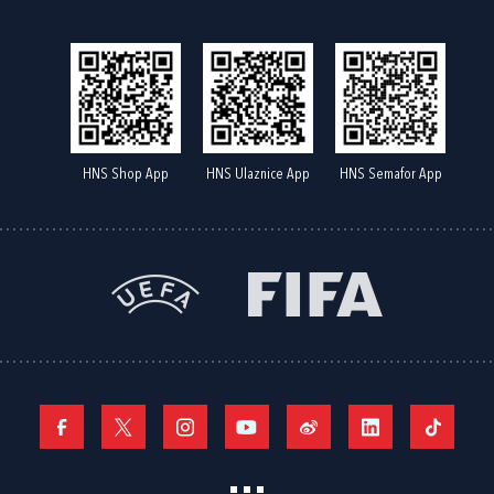
HNS Shop App
HNS Ulaznice App
HNS Semafor App