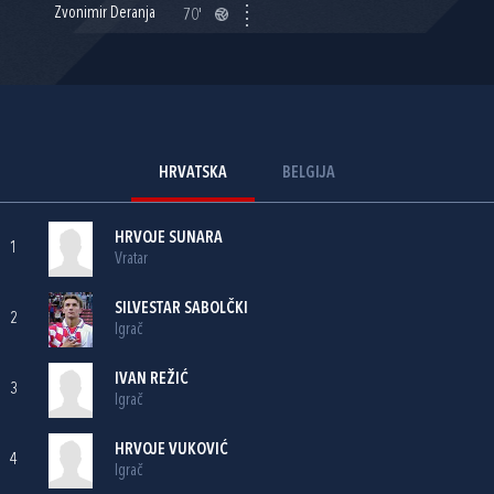
Zvonimir Deranja
70'
HRVATSKA
BELGIJA
HRVOJE SUNARA
1
Vratar
SILVESTAR SABOLČKI
2
Igrač
IVAN REŽIĆ
3
Igrač
HRVOJE VUKOVIĆ
4
Igrač