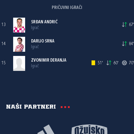
PRIČUVNI IGRAČI
SRĐAN ANDRIĆ
13
67'
Igrač
DARIJO SRNA
14
84'
Igrač
ZVONIMIR DERANJA
15
51'
60'
70'
Igrač
Naši partneri