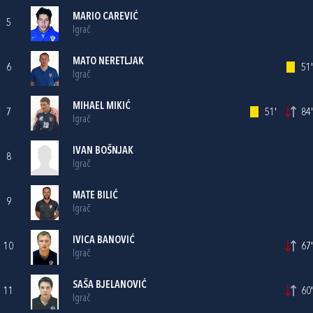
MARIO CAREVIĆ
5
Igrač
MATO NERETLJAK
6
51'
Igrač
MIHAEL MIKIĆ
7
51'
84'
Igrač
IVAN BOŠNJAK
8
Igrač
MATE BILIĆ
9
Igrač
IVICA BANOVIĆ
10
67'
Igrač
SAŠA BJELANOVIĆ
11
60'
Igrač