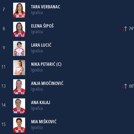
TARA VERBANAC
7
Igračica
ELENA ŠIPOŠ
8
74'
Igračica
LARA LUCIĆ
9
Igračica
NIKA PETARIĆ
(C)
11
Igračica
ANJA MIOČINOVIĆ
13
68'
Igračica
ANA KALAJ
14
Igračica
MIA MIŠKOVIĆ
15
Igračica