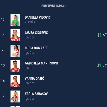
PRIČUVNI IGRAČI
DANIJELA VIDOVIĆ
12
Vratarka
LAURA CIGLEVIĆ
2
68'
Igračica
LUCIA DOMAZET
6
Igračica
GABRIJELA MARTINOVIĆ
10
74'
Igračica
VANNA GAJIĆ
16
Igračica
KARLA ŠABAŠOV
17
Igračica