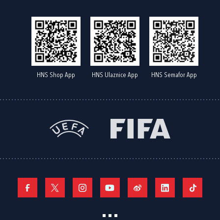
HNS Shop App
HNS Ulaznice App
HNS Semafor App