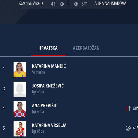
Katarina Vrselja
ALINA NAHMAROVA
41'
50'
HRVATSKA
AZERBAJDŽAN
KATARINA MANDIĆ
1
Vratarka
JOSIPA KNEŽEVIĆ
3
Igračica
ANA PREVIŠIĆ
4
68'
Igračica
KATARINA VRSELJA
5
41'
Igračica