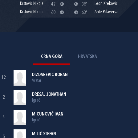
Krstović Nikola
Leon Kreković
42'
38'
Krstović Nikola
Ante Palaversa
60'
63'
CRNA GORA
HRVATSKA
DIZDAREVIĆ BORAN
12
Vratar
DRESAJ JONATHAN
2
Igrač
MICUNOVIĆ IVAN
4
Igrač
MILIĆ STEFAN
5