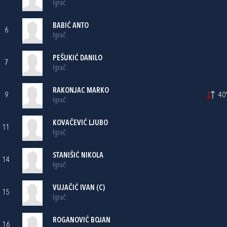
Igrač
BABIĆ ANTO
6
Igrač
PEŠUKIĆ DANILO
7
Igrač
RAKONJAC MARKO
9
40'
Igrač
KOVAČEVIĆ LJUBO
11
Igrač
STANIŠIĆ NIKOLA
14
Igrač
VUJAČIĆ IVAN (C)
15
Igrač
ROGANOVIĆ BOJAN
16