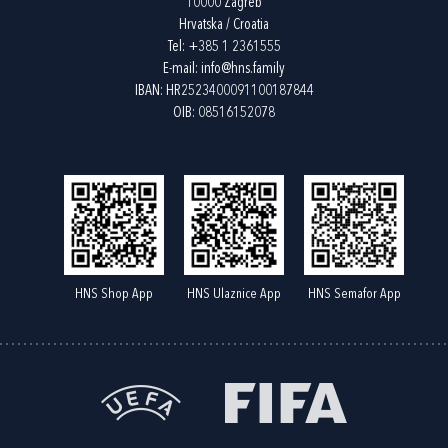
10000 Zagreb
Hrvatska / Croatia
Tel:
+385 1 2361555
E-mail:
info@hns.family
IBAN: HR2523400091100187844
OIB: 08516152078
HNS Shop App
HNS Ulaznice App
HNS Semafor App