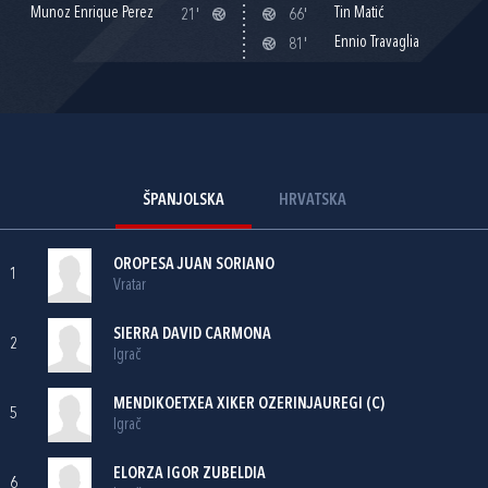
Munoz Enrique Perez
Tin Matić
21'
66'
Ennio Travaglia
81'
ŠPANJOLSKA
HRVATSKA
OROPESA JUAN SORIANO
1
Vratar
SIERRA DAVID CARMONA
2
Igrač
MENDIKOETXEA XIKER OZERINJAUREGI (C)
5
Igrač
ELORZA IGOR ZUBELDIA
6