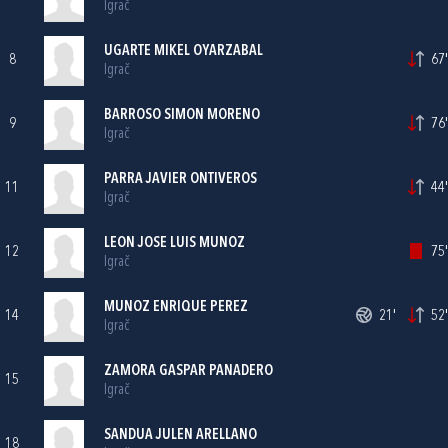
Igrač
UGARTE MIKEL OYARZABAL
8
67'
Igrač
BARROSO SIMON MORENO
9
76'
Igrač
PARRA JAVIER ONTIVEROS
11
44'
Igrač
LEON JOSE LUIS MUNOZ
12
75'
Igrač
MUNOZ ENRIQUE PEREZ
14
21'
52'
Igrač
ZAMORA GASPAR PANADERO
15
Igrač
SANDUA JULEN ARELLANO
18