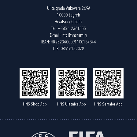
Ulica grada Vukovara 269A
10000 Zagreb
Hrvatska / Croatia
Tel:
+385 1 2361555
E-mail:
info@hns.family
IBAN: HR2523400091100187844
OIB: 08516152078
HNS Shop App
HNS Ulaznice App
HNS Semafor App