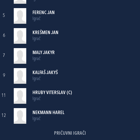
FERENC JAN
5
Igrač
KREŠMEN JAN
6
Igrač
MALY JAKYR
7
Igrač
KALFAŠ JAKYŠ
9
Igrač
HRUBY VITERSLAV (C)
11
Igrač
NEKMANN HAREL
12
Igrač
PRIČUVNI IGRAČI