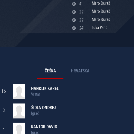
Maro Đuraš
4'
Maro Đuraš
22'
Maro Đuraš
22'
Luka Perić
24'
ČEŠKA
HRVATSKA
HANKLIK KAREL
16
Vratar
ŠIDLA ONDREJ
3
Igrač
KANTOR DAVID
4
Igrač