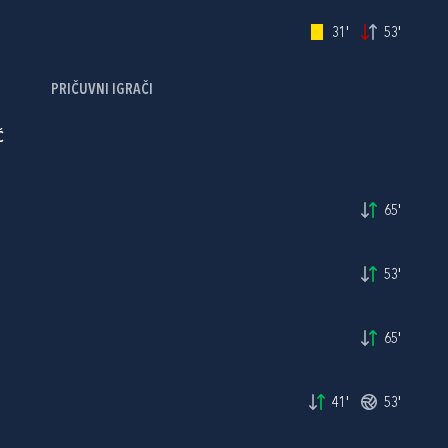
31'
53'
PRIČUVNI IGRAČI
Ć
65'
53'
65'
41'
53'