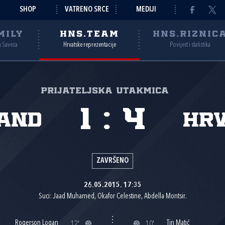
SHOP
VATRENO SRCE
MEDIJI
MILY
HNS.TEAM
HNS.RIZNIC
a Saveza
Hrvatske reprezentacije
Povijest i statistika
Prijateljska utakmica
1
:
4
land
Hr
ZAVRŠENO
26.05.2015. 17:35
Suci: Jaad Muhamed, Okafor Celestine, Abdella Montsir.
Rogerson Logan
Tin Matić
12'
10'