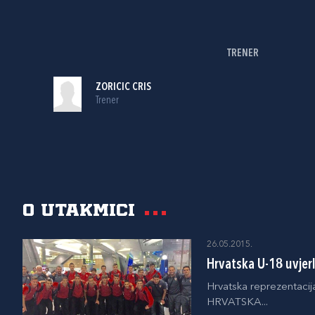
TRENER
ZORICIC CRIS
Trener
O utakmici
26.05.2015.
Hrvatska U-18 uvjer
Hrvatska reprezentacij
HRVATSKA...