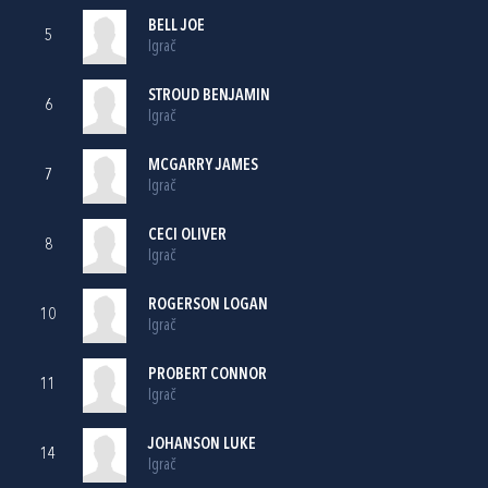
BELL JOE
5
Igrač
STROUD BENJAMIN
6
Igrač
MCGARRY JAMES
7
Igrač
CECI OLIVER
8
Igrač
ROGERSON LOGAN
10
Igrač
PROBERT CONNOR
11
Igrač
JOHANSON LUKE
14
Igrač