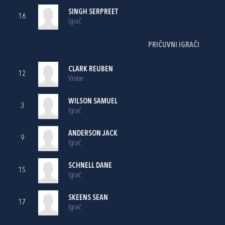
SINGH SERPREET
16
Igrač
PRIČUVNI IGRAČI
CLARK REUBEN
12
Vratar
WILSON SAMUEL
3
Igrač
ANDERSON JACK
9
Igrač
SCHNELL DANE
15
Igrač
SKEENS SEAN
17
Igrač