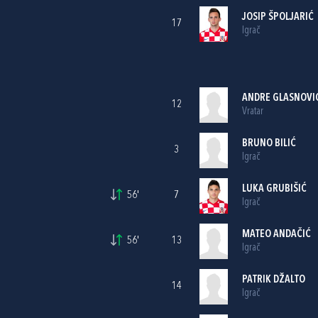
JOSIP ŠPOLJARIĆ
17
Igrač
ANDRE GLASNOVI
12
Vratar
BRUNO BILIĆ
3
Igrač
LUKA GRUBIŠIĆ
56'
7
Igrač
MATEO ANDAČIĆ
56'
13
Igrač
PATRIK DŽALTO
14
Igrač