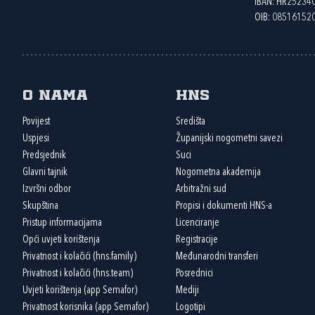
IBAN: HR2523
OIB: 08516152
O nama
HNS
Povijest
Središta
Uspjesi
Županijski nogometni savezi
Predsjednik
Suci
Glavni tajnik
Nogometna akademija
Izvršni odbor
Arbitražni sud
Skupština
Propisi i dokumenti HNS-a
Pristup informacijama
Licenciranje
Opći uvjeti korištenja
Registracije
Privatnost i kolačići (hns.family)
Međunarodni transferi
Privatnost i kolačići (hns.team)
Posrednici
Uvjeti korištenja (app Semafor)
Mediji
Privatnost korisnika (app Semafor)
Logotipi