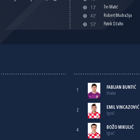
Tin Matić
13'
Robert Mudražija
43'
Patrik Džalto
53'
FABIJAN BUNTIĆ
1
Vratar
EMIL VINCAZOVIĆ
2
Igrač
BOŽO MIKULIĆ
4
Igrač