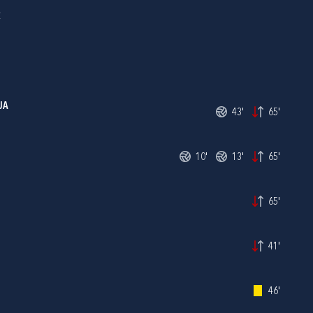
Ć
JA
43'
65'
10'
13'
65'
65'
41'
46'