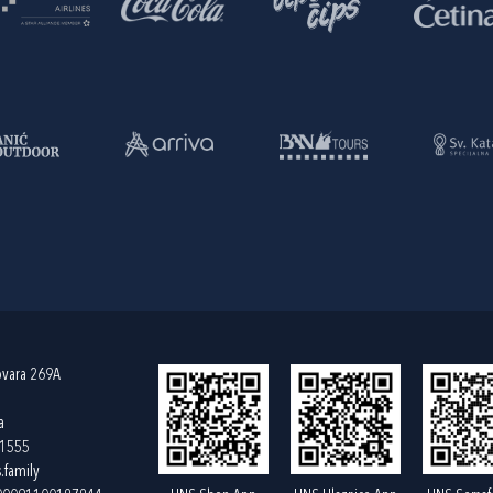
ovara 269A
a
61555
.family