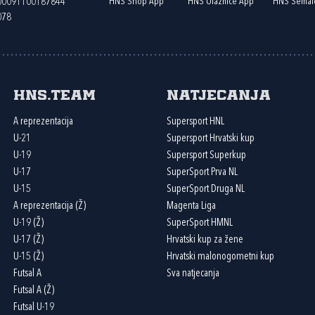
HNS Shop App
HNS Ulaznice App
HNS Semaf
400091100187844
078
HNS.team
Natjecanja
A reprezentacija
Supersport HNL
U-21
Supersport Hrvatski kup
U-19
Supersport Superkup
U-17
SuperSport Prva NL
U-15
SuperSport Druga NL
A reprezentacija (Ž)
Magenta Liga
U-19 (Ž)
SuperSport HMNL
U-17 (Ž)
Hrvatski kup za žene
U-15 (Ž)
Hrvatski malonogometni kup
Futsal A
Sva natjecanja
Futsal A (Ž)
Futsal U-19