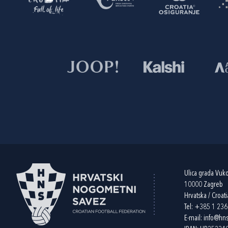
Ulica grada Vuk
10000 Zagreb
Hrvatska / Croati
Tel:
+385 1 23
E-mail:
info@hns