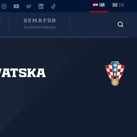
HR
EN
A
SEMAFOR
Sva domaća natjecanja
vatska