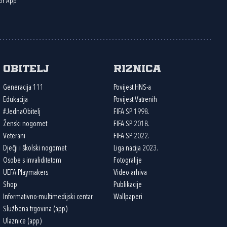
or App
Obitelj
Riznica
Generacija 111
Povijest HNS-a
Edukacija
Povijest Vatrenih
#JednaObitelj
FIFA SP 1998.
Ženski nogomet
FIFA SP 2018.
Veterani
FIFA SP 2022.
Dječji i školski nogomet
Liga nacija 2023.
Osobe s invaliditetom
Fotografije
UEFA Playmakers
Video arhiva
Shop
Publikacije
Informativno-multimedijski centar
Wallpaperi
Službena trgovina (app)
Ulaznice (app)