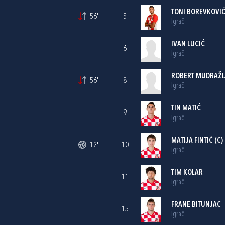
TONI BOREVKOVI
56'
5
Igrač
IVAN LUCIĆ
6
Igrač
ROBERT MUDRAŽI
56'
8
Igrač
TIN MATIĆ
9
Igrač
MATIJA FINTIĆ
(C)
12'
10
Igrač
TIM KOLAR
11
Igrač
FRANE BITUNJAC
15
Igrač