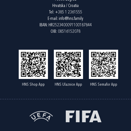
Hrvatska / Croatia
Tel:
+385 1 2361555
E-mail:
info@hns.family
IBAN: HR2523400091100187844
OIB: 08516152078
HNS Shop App
HNS Ulaznice App
HNS Semafor App