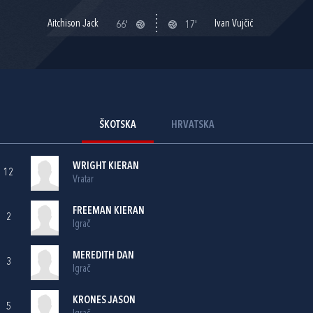
Aitchison Jack
Ivan Vujčić
66'
17'
ŠKOTSKA
HRVATSKA
WRIGHT KIERAN
12
Vratar
FREEMAN KIERAN
2
Igrač
MEREDITH DAN
3
Igrač
KRONES JASON
5