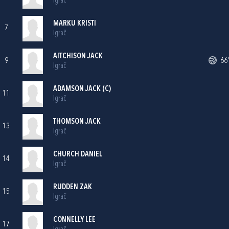
Igrač
MARKU KRISTI
7
Igrač
AITCHISON JACK
9
66'
Igrač
ADAMSON JACK (C)
11
Igrač
THOMSON JACK
13
Igrač
CHURCH DANIEL
14
Igrač
RUDDEN ZAK
15
Igrač
CONNELLY LEE
17