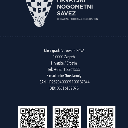
Ulica grada Vukovara 269A
10000 Zagreb
Hrvatska / Croatia
Tel:
+385 1 2361555
E-mail:
info@hns.family
IBAN: HR2523400091100187844
OIB: 08516152078