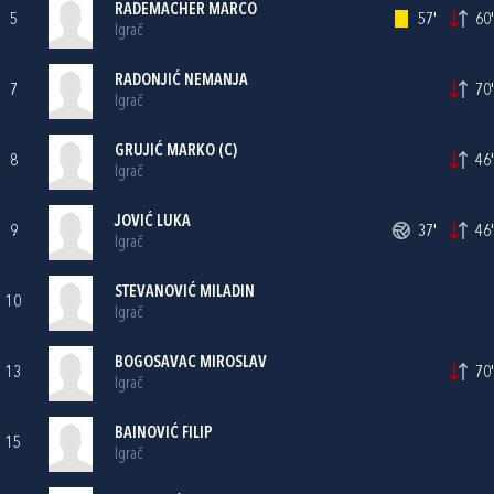
RADEMACHER MARCO
5
57'
60'
Igrač
RADONJIĆ NEMANJA
7
70'
Igrač
GRUJIĆ MARKO (C)
8
46'
Igrač
JOVIĆ LUKA
9
37'
46'
Igrač
STEVANOVIĆ MILADIN
10
Igrač
BOGOSAVAC MIROSLAV
13
70'
Igrač
BAINOVIĆ FILIP
15
Igrač