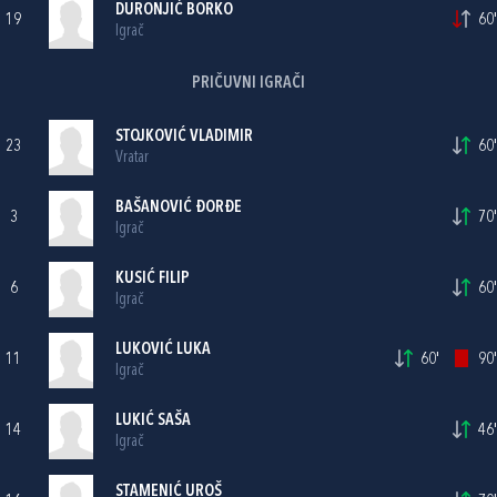
DURONJIĆ BORKO
19
60'
Igrač
PRIČUVNI IGRAČI
STOJKOVIĆ VLADIMIR
23
60'
Vratar
BAŠANOVIĆ ĐORĐE
3
70'
Igrač
KUSIĆ FILIP
6
60'
Igrač
LUKOVIĆ LUKA
11
60'
90'
Igrač
LUKIĆ SAŠA
14
46'
Igrač
STAMENIĆ UROŠ