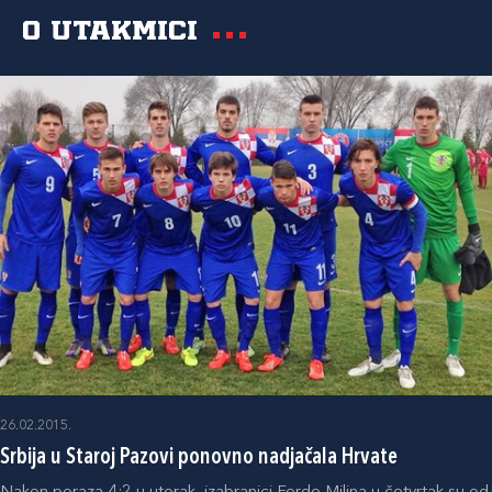
O utakmici
26.02.2015.
Srbija u Staroj Pazovi ponovno nadjačala Hrvate