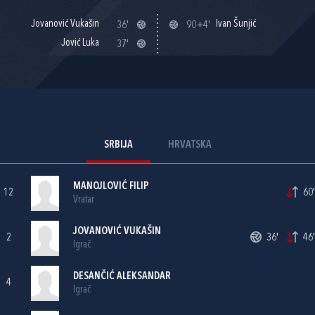
Jovanović Vukašin
Ivan Šunjić
36'
90+4'
Jović Luka
37'
SRBIJA
HRVATSKA
MANOJLOVIĆ FILIP
12
60'
Vratar
JOVANOVIĆ VUKAŠIN
2
36'
46'
Igrač
DESANČIĆ ALEKSANDAR
4
Igrač