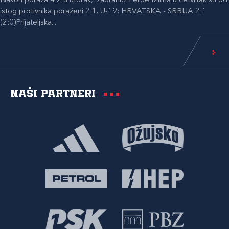
Nakon poraza 4:2 u utorak, izabranici Ferde Milina u četvrtak su od
istog protivnika poraženi 2:1. U-19: HRVATSKA - SRBIJA 2:1
(2:0)Prijateljska...
Naši partneri