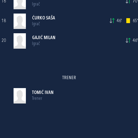
16
70'
Igrač
ĆURKO SAŠA
18
46'
65'
Igrač
GAJIĆ MILAN
20
46'
Igrač
TRENER
TOMIĆ IVAN
Trener