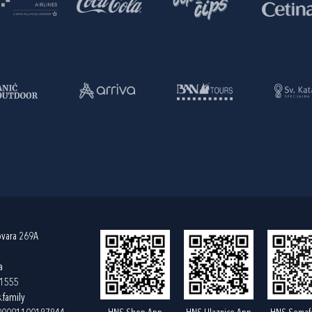
ovara 269A
a
61555
.family