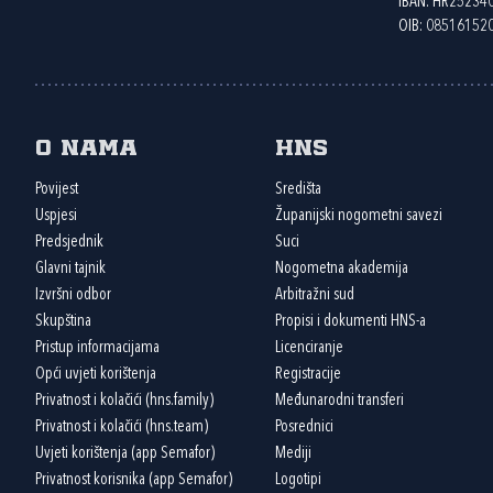
IBAN: HR2523
OIB: 08516152
O nama
HNS
Povijest
Središta
Uspjesi
Županijski nogometni savezi
Predsjednik
Suci
Glavni tajnik
Nogometna akademija
Izvršni odbor
Arbitražni sud
Skupština
Propisi i dokumenti HNS-a
Pristup informacijama
Licenciranje
Opći uvjeti korištenja
Registracije
Privatnost i kolačići (hns.family)
Međunarodni transferi
Privatnost i kolačići (hns.team)
Posrednici
Uvjeti korištenja (app Semafor)
Mediji
Privatnost korisnika (app Semafor)
Logotipi