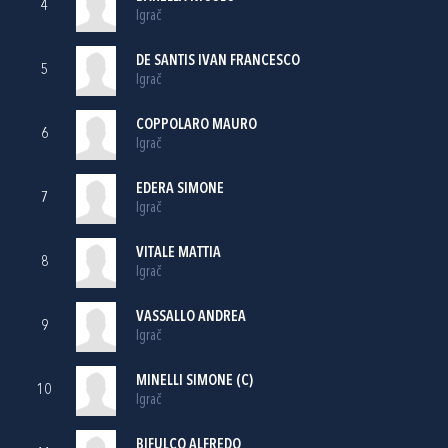
4
Igrač
DE SANTIS IVAN FRANCESCO
5
Igrač
COPPOLARO MAURO
6
Igrač
EDERA SIMONE
7
Igrač
VITALE MATTIA
8
Igrač
VASSALLO ANDREA
9
Igrač
MINELLI SIMONE (C)
10
Igrač
BIFULCO ALFREDO