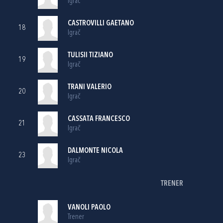
Igrač
CASTROVILLI GAETANO
18
Igrač
TULISII TIZIANO
19
Igrač
TRANI VALERIO
20
Igrač
CASSATA FRANCESCO
21
Igrač
DALMONTE NICOLA
23
Igrač
TRENER
VANOLI PAOLO
Trener