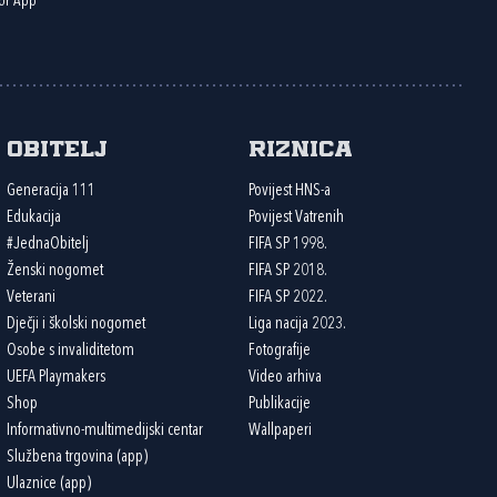
or App
Obitelj
Riznica
Generacija 111
Povijest HNS-a
Edukacija
Povijest Vatrenih
#JednaObitelj
FIFA SP 1998.
Ženski nogomet
FIFA SP 2018.
Veterani
FIFA SP 2022.
Dječji i školski nogomet
Liga nacija 2023.
Osobe s invaliditetom
Fotografije
UEFA Playmakers
Video arhiva
Shop
Publikacije
Informativno-multimedijski centar
Wallpaperi
Službena trgovina (app)
Ulaznice (app)