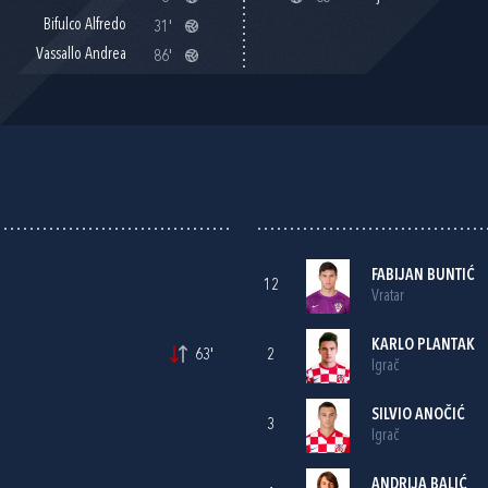
Bifulco Alfredo
31'
Vassallo Andrea
86'
FABIJAN BUNTIĆ
12
Vratar
KARLO PLANTAK
63'
2
Igrač
SILVIO ANOČIĆ
3
Igrač
ANDRIJA BALIĆ