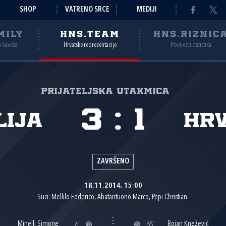
SHOP
VATRENO SRCE
MEDIJI
MILY
HNS.TEAM
HNS.RIZNIC
a Saveza
Hrvatske reprezentacije
Povijest i statistika
Prijateljska utakmica
3
:
1
lija
Hr
ZAVRŠENO
18.11.2014. 15:00
Suci: Mellilo Federico, Abatantuono Marco, Pepi Christian.
Minelli Simone
Bojan Knežević
6'
65'