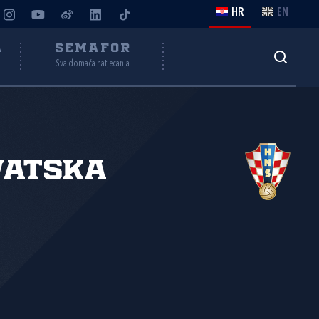
HR
EN
A
SEMAFOR
Sva domaća natjecanja
vatska