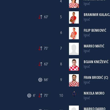
4
Igrač
BRANIMIR KALAIC
63'
5
Igrač
FILIP BENKOVIĆ
6
Igrač
MARKO MATIĆ
75'
7
Igrač
BOJAN KNEŽEVIĆ
63'
8
Igrač
FRAN BRODIĆ
(C)
86'
9
Igrač
NIKOLA MORO
6'
75'
10
Igrač
MARKO DABRO