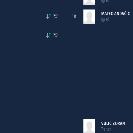
Igrač
MATEO ANDAČIĆ
75'
18
Igrač
75'
VULIĆ ZORAN
Trener