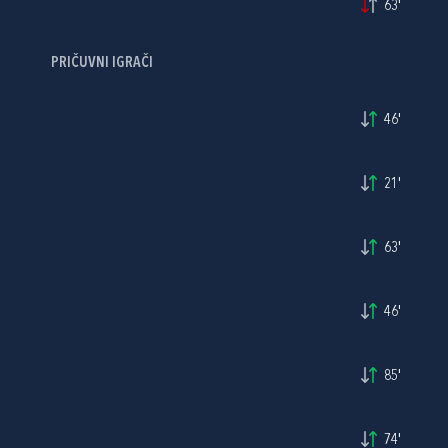
63'
PRIČUVNI IGRAČI
46'
21'
63'
46'
85'
74'