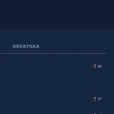
HRVATSKA
46'
21'