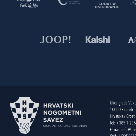
Ulica grada Vuk
10000 Zagreb
Hrvatska / Croati
Tel:
+385 1 23
E-mail:
info@hns