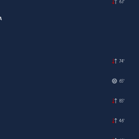
63'
A
74'
65'
85'
46'