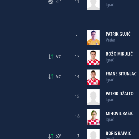
31'
11
Igrač
PATRIK GUJIĆ
1
Vratar
BOŽO MIKULIĆ
63'
13
Igrač
FRANE BITUNJAC
63'
14
Igrač
PATRIK DŽALTO
15
Igrač
MIHOVIL RAŠIĆ
16
Igrač
BORIS RAPAIĆ
63'
17