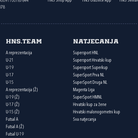
HNS Shop App
HNS Ulaznice App
HNS Semaf
400091100187844
078
HNS.team
Natjecanja
A reprezentacija
Supersport HNL
U-21
Supersport Hrvatski kup
U-19
Supersport Superkup
U-17
SuperSport Prva NL
U-15
SuperSport Druga NL
A reprezentacija (Ž)
Magenta Liga
U-19 (Ž)
SuperSport HMNL
U-17 (Ž)
Hrvatski kup za žene
U-15 (Ž)
Hrvatski malonogometni kup
Futsal A
Sva natjecanja
Futsal A (Ž)
Futsal U-19