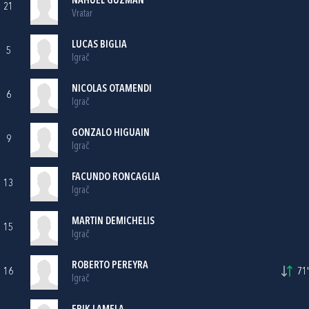
NAHUEL GUZMAN
21
Vratar
LUCAS BIGLIA
5
Igrač
NICOLAS OTAMENDI
6
Igrač
GONZALO HIGUAIN
9
Igrač
FACUNDO RONCAGLIA
13
Igrač
MARTIN DEMICHELIS
15
Igrač
ROBERTO PEREYRA
16
71'
Igrač