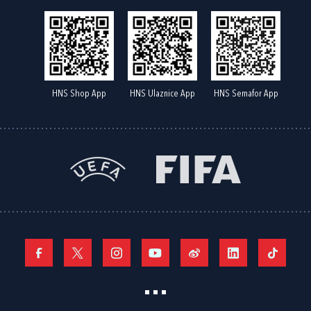
HNS Shop App
HNS Ulaznice App
HNS Semafor App