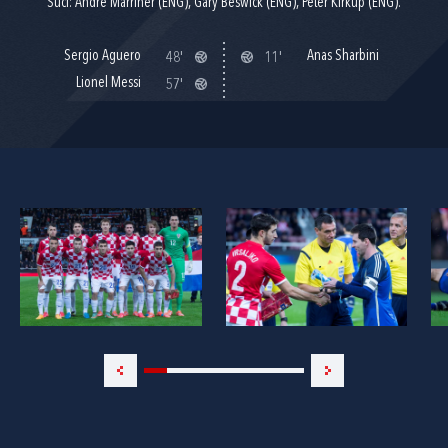
Suci: Andre Marriner (ENG), Gary Beswick (ENG), Peter Kirkup (ENG).
Sergio Aguero
Anas Sharbini
48'
11'
Lionel Messi
57'