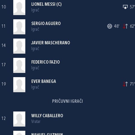
LIONEL MESSI (C)
10
57'
Igrač
SERGIO AGUERO
11
48'
62'
Igrač
JAVIER MASCHERANO
14
Igrač
FEDERICO FAZIO
17
Igrač
EVER BANEGA
19
71'
Igrač
PRIČUVNI IGRAČI
WILLY CABALLERO
12
Vratar