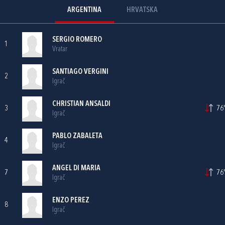
ARGENTINA
HRVATSKA
SERGIO ROMERO
1
Vratar
SANTIAGO VERGINI
2
Igrač
CHRISTIAN ANSALDI
3
76'
Igrač
PABLO ZABALETA
4
Igrač
ANGEL DI MARIA
7
76'
Igrač
ENZO PEREZ
8
Igrač