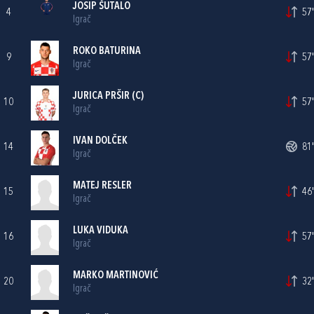
JOSIP ŠUTALO
4
57'
Igrač
ROKO BATURINA
9
57'
Igrač
JURICA PRŠIR
(C)
10
57'
Igrač
IVAN DOLČEK
14
81'
Igrač
MATEJ RESLER
15
46'
Igrač
LUKA VIDUKA
16
57'
Igrač
MARKO MARTINOVIĆ
20
32'
Igrač