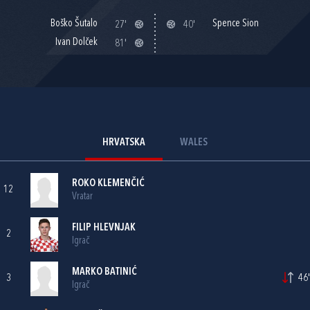
Boško Šutalo
Spence Sion
27'
40'
Ivan Dolček
81'
HRVATSKA
WALES
ROKO KLEMENČIĆ
12
Vratar
FILIP HLEVNJAK
2
Igrač
MARKO BATINIĆ
3
46'
Igrač