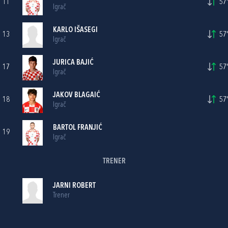
11
57'
Igrač
KARLO IŠASEGI
13
57'
Igrač
JURICA BAJIĆ
17
57'
Igrač
JAKOV BLAGAIĆ
18
57'
Igrač
BARTOL FRANJIĆ
19
Igrač
TRENER
JARNI ROBERT
Trener