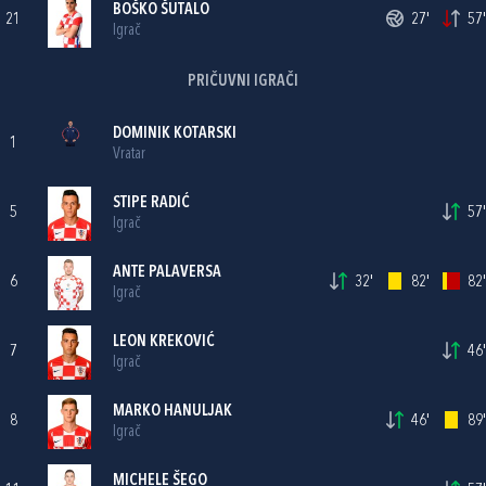
BOŠKO ŠUTALO
21
27'
57'
Igrač
PRIČUVNI IGRAČI
DOMINIK KOTARSKI
1
Vratar
STIPE RADIĆ
5
57'
Igrač
ANTE PALAVERSA
6
32'
82'
82'
Igrač
LEON KREKOVIĆ
7
46'
Igrač
MARKO HANULJAK
8
46'
89'
Igrač
MICHELE ŠEGO