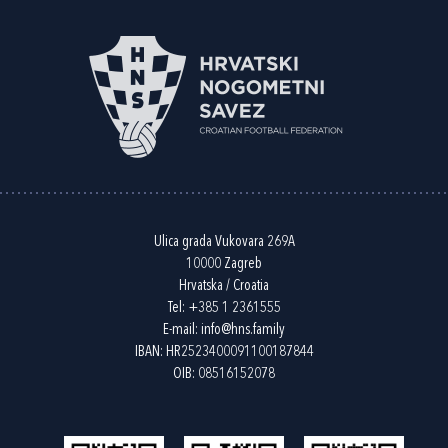
Ulica grada Vukovara 269A
10000 Zagreb
Hrvatska / Croatia
Tel:
+385 1 2361555
E-mail:
info@hns.family
IBAN: HR2523400091100187844
OIB: 08516152078