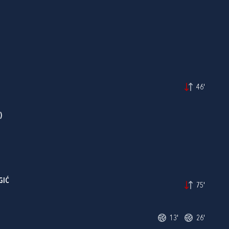
46'
)
GIĆ
75'
13'
26'