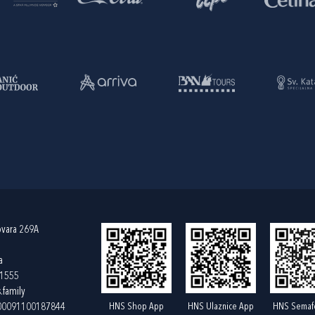
ovara 269A
a
61555
.family
HNS Shop App
HNS Ulaznice App
HNS Semaf
400091100187844