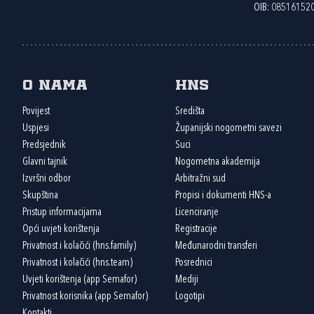
OIB: 08516152
O nama
HNS
Povijest
Središta
Uspjesi
Županijski nogometni savezi
Predsjednik
Suci
Glavni tajnik
Nogometna akademija
Izvršni odbor
Arbitražni sud
Skupština
Propisi i dokumenti HNS-a
Pristup informacijama
Licenciranje
Opći uvjeti korištenja
Registracije
Privatnost i kolačići (hns.family)
Međunarodni transferi
Privatnost i kolačići (hns.team)
Posrednici
Uvjeti korištenja (app Semafor)
Mediji
Privatnost korisnika (app Semafor)
Logotipi
Kontakti