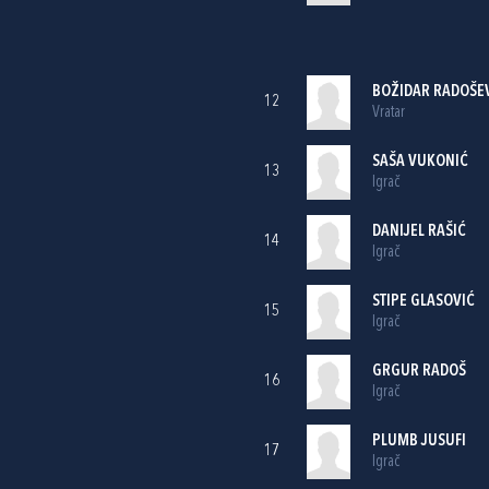
BOŽIDAR RADOŠE
12
Vratar
SAŠA VUKONIĆ
13
Igrač
DANIJEL RAŠIĆ
14
Igrač
STIPE GLASOVIĆ
15
Igrač
GRGUR RADOŠ
16
Igrač
PLUMB JUSUFI
17
Igrač