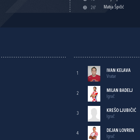
Matija Špičić
26'
IVAN KELAVA
1
Vratar
MILAN BADELJ
2
Igrač
KREŠO LJUBIČIĆ
3
Igrač
DEJAN LOVREN
4
Igrač