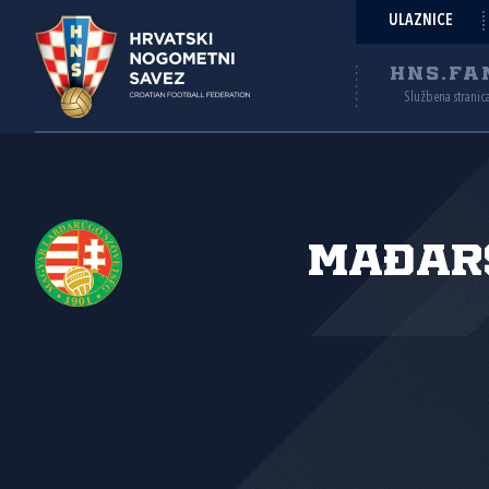
ULAZNICE
HNS.FA
Službena stranic
Mađar