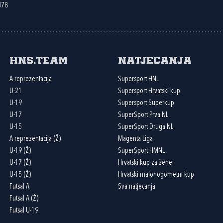
078
HNS.team
Natjecanja
A reprezentacija
Supersport HNL
U-21
Supersport Hrvatski kup
U-19
Supersport Superkup
U-17
SuperSport Prva NL
U-15
SuperSport Druga NL
A reprezentacija (Ž)
Magenta Liga
U-19 (Ž)
SuperSport HMNL
U-17 (Ž)
Hrvatski kup za žene
U-15 (Ž)
Hrvatski malonogometni kup
Futsal A
Sva natjecanja
Futsal A (Ž)
Futsal U-19