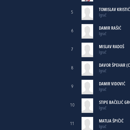
TOMISLAV KRISTIĆ
5
Igrač
DAMIR RAŠIĆ
6
Igrač
MISLAV RADOŠ
7
Igrač
DAVOR ŠPEHAR
(C
8
Igrač
DAMIR VIDOVIĆ
9
Igrač
STIPE BAČELIĆ GR
10
Igrač
MATIJA ŠPIČIĆ
11
Igrač