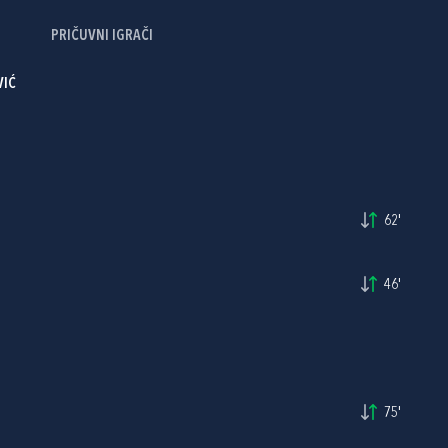
PRIČUVNI IGRAČI
VIĆ
62'
46'
75'