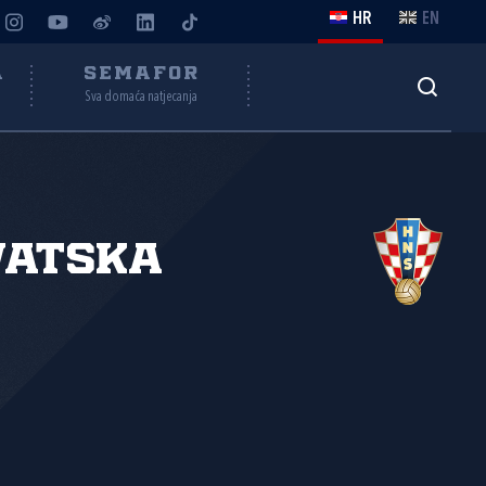
HR
EN
A
SEMAFOR
Sva domaća natjecanja
vatska