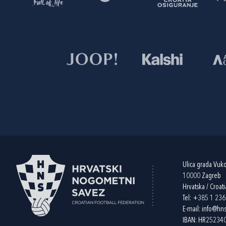
Ulica grada Vuk
10000 Zagreb
Hrvatska / Croati
Tel:
+385 1 23
E-mail:
info@hns
IBAN: HR2523