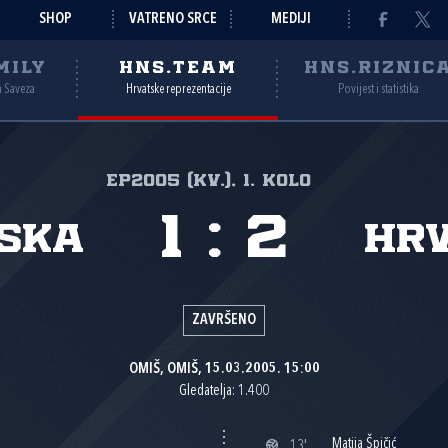
SHOP
VATRENO SRCE
MEDIJI
MILY
HNS.TEAM
HNS.RIZNIC
a Saveza
Hrvatske reprezentacije
Povijest i statistika
EP2005 (kv.), 1. kolo
1
:
2
ska
Hr
ZAVRŠENO
OMIŠ, OMIŠ, 15.03.2005. 15:00
Gledatelja: 1.400
Matija Špičić
13'