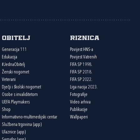
Obitelj
Riznica
Generacija 111
Povijest HNS-a
Edukacija
Povijest Vatrenih
#JednaObitelj
FIFA SP 1998.
Ženski nogomet
FIFA SP 2018.
Veterani
FIFA SP 2022.
Dječji i školski nogomet
Liga nacija 2023.
Osobe s invaliditetom
Fotografije
UEFA Playmakers
Video arhiva
Shop
Publikacije
Informativno-multimedijski centar
Wallpaperi
Službena trgovina (app)
Ulaznice (app)
Semafor (app)