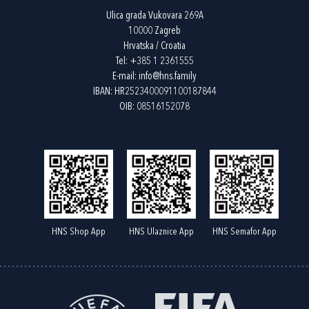
Ulica grada Vukovara 269A
10000 Zagreb
Hrvatska / Croatia
Tel:
+385 1 2361555
E-mail:
info@hns.family
IBAN: HR2523400091100187844
OIB: 08516152078
HNS Shop App
HNS Ulaznice App
HNS Semafor App