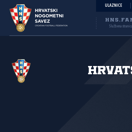
ULAZNICE
HNS.FA
Službena stranic
Hrvat