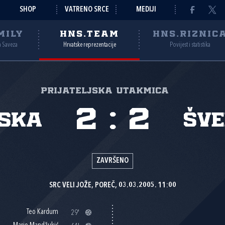
SHOP
VATRENO SRCE
MEDIJI
MILY
HNS.TEAM
HNS.RIZNIC
a Saveza
Hrvatske reprezentacije
Povijest i statistika
Prijateljska utakmica
2
:
2
ska
Šv
ZAVRŠENO
SRC VELI JOŽE, POREČ, 03.03.2005. 11:00
Teo Kardum
29'