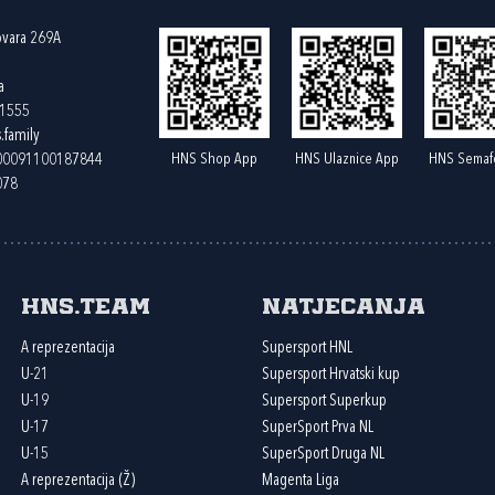
ovara 269A
a
61555
.family
HNS Shop App
HNS Ulaznice App
HNS Semaf
400091100187844
078
HNS.team
Natjecanja
A reprezentacija
Supersport HNL
U-21
Supersport Hrvatski kup
U-19
Supersport Superkup
U-17
SuperSport Prva NL
U-15
SuperSport Druga NL
A reprezentacija (Ž)
Magenta Liga