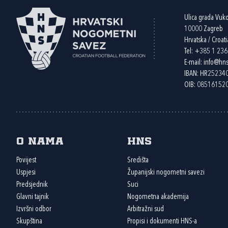
Ulica grada Vuk
10000 Zagreb
Hrvatska / Croati
Tel:
+385 1 23
E-mail:
info@hns
IBAN: HR2523
OIB: 08516152
O nama
HNS
Povijest
Središta
Uspjesi
Županijski nogometni savezi
Predsjednik
Suci
Glavni tajnik
Nogometna akademija
Izvršni odbor
Arbitražni sud
Skupština
Propisi i dokumenti HNS-a