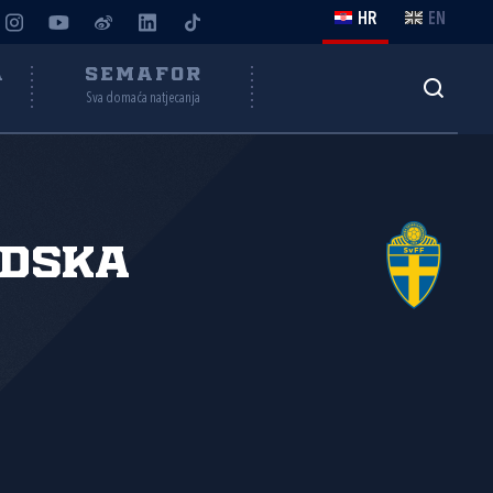
HR
EN
A
SEMAFOR
Sva domaća natjecanja
edska