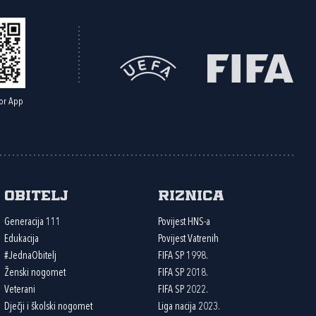
or App
Obitelj
Riznica
Generacija 111
Povijest HNS-a
Edukacija
Povijest Vatrenih
#JednaObitelj
FIFA SP 1998.
Ženski nogomet
FIFA SP 2018.
Veterani
FIFA SP 2022.
Dječji i školski nogomet
Liga nacija 2023.