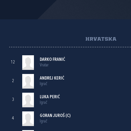
HRVATSKA
DARKO FRANIĆ
12
Vratar
ANDREJ KERIĆ
2
Igrač
LUKA PERIĆ
3
Igrač
GORAN JUROŠ
(C)
4
Igrač