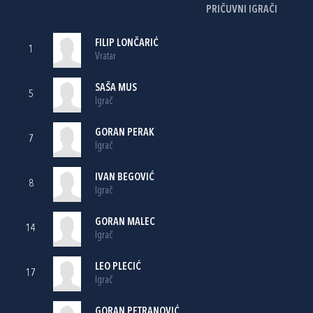
PRIČUVNI IGRAČI
FILIP LONČARIĆ
1
Vratar
SAŠA MUS
5
Igrač
GORAN PERAK
7
Igrač
IVAN BEGOVIĆ
8
Igrač
GORAN MALEC
14
Igrač
LEO PLECIĆ
17
Igrač
GORAN PETRANOVIĆ