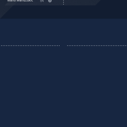
Mario Mandžukić
64'