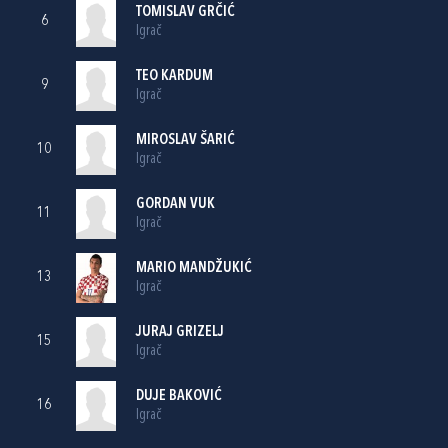
TOMISLAV GRČIĆ
6
Igrač
TEO KARDUM
9
Igrač
MIROSLAV ŠARIĆ
10
Igrač
GORDAN VUK
11
Igrač
MARIO MANDŽUKIĆ
13
Igrač
JURAJ GRIZELJ
15
Igrač
DUJE BAKOVIĆ
16
Igrač