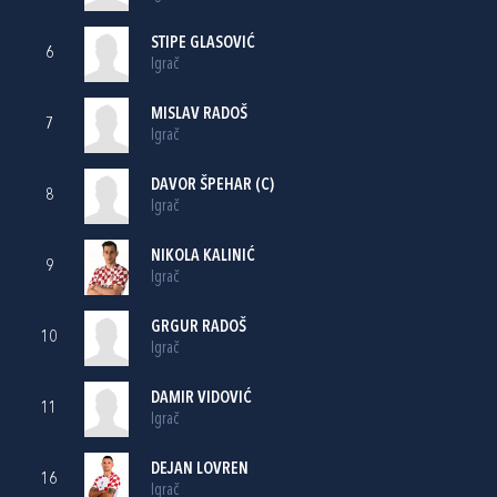
STIPE GLASOVIĆ
6
Igrač
MISLAV RADOŠ
7
Igrač
DAVOR ŠPEHAR
(C)
8
Igrač
NIKOLA KALINIĆ
9
Igrač
GRGUR RADOŠ
10
Igrač
DAMIR VIDOVIĆ
11
Igrač
DEJAN LOVREN
16
Igrač