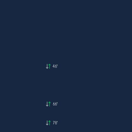
46'
66'
78'