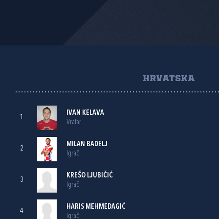
HRVATSKA
IVAN KELAVA
1
Vratar
MILAN BADELJ
2
Igrač
KREŠO LJUBIČIĆ
3
Igrač
HARIS MEHMEDAGIĆ
4
Igrač