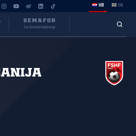
HR
EN
A
SEMAFOR
Sva domaća natjecanja
anija