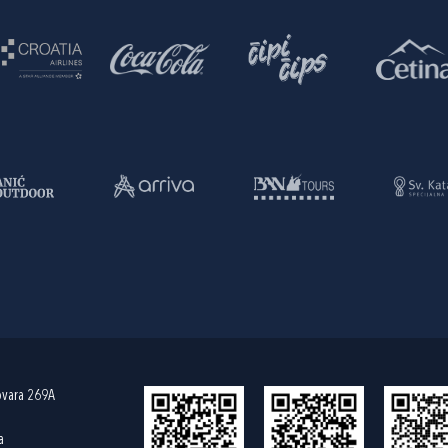
ovara 269A
a