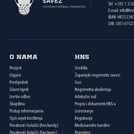
Tel:
+385 1 23
E-mail:
info@hns
IBAN: HR2523
OIB: 08516152
O nama
HNS
Povijest
Središta
Uspjesi
Županijski nogometni savezi
Predsjednik
Suci
Glavni tajnik
Nogometna akademija
Izvršni odbor
Arbitražni sud
Skupština
Propisi i dokumenti HNS-a
Pristup informacijama
Licenciranje
Opći uvjeti korištenja
Registracije
Privatnost i kolačići (hns.family)
Međunarodni transferi
Privatnost i kolačići (hns.team)
Posrednici