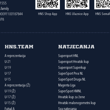
61555
.family
HNS Shop App
HNS Ulaznice App
HNS Semaf
400091100187844
078
HNS.team
Natjecanja
A reprezentacija
Supersport HNL
U-21
Supersport Hrvatski kup
U-19
Supersport Superkup
U-17
SuperSport Prva NL
U-15
SuperSport Druga NL
A reprezentacija (Ž)
Magenta Liga
U-19 (Ž)
SuperSport HMNL
U-17 (Ž)
Hrvatski kup za žene
U-15 (Ž)
Hrvatski malonogometni kup
Futsal A
Sva natjecanja