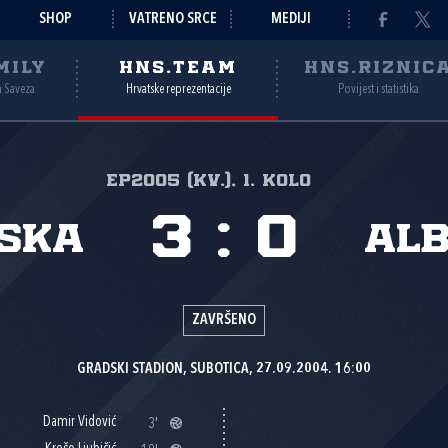
SHOP
VATRENO SRCE
MEDIJI
MILY
HNS.TEAM
HNS.RIZNIC
a Saveza
Hrvatske reprezentacije
Povijest i statistika
EP2005 (kv.), 1. kolo
3
:
0
ska
Alb
ZAVRŠENO
GRADSKI STADION, SUBOTICA, 27.09.2004. 16:00
Damir Vidović
3'