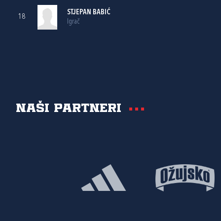
STJEPAN BABIĆ
18
Igrač
Naši partneri