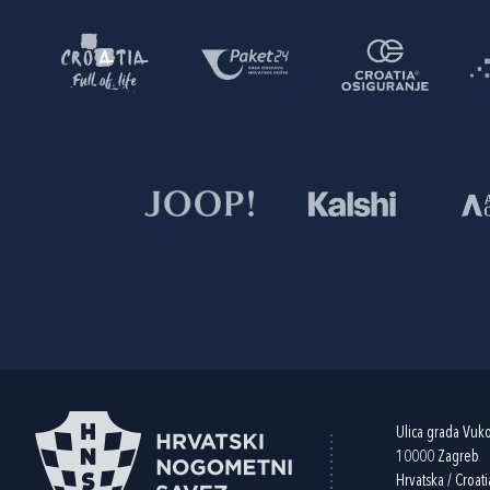
Ulica grada Vuk
10000 Zagreb
Hrvatska / Croati