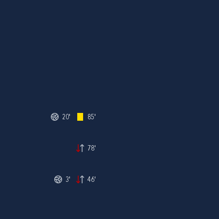
20'
85'
78'
3'
46'