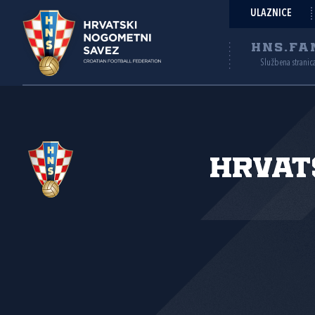
ULAZNICE
HNS.FA
Službena stranic
Hrvat