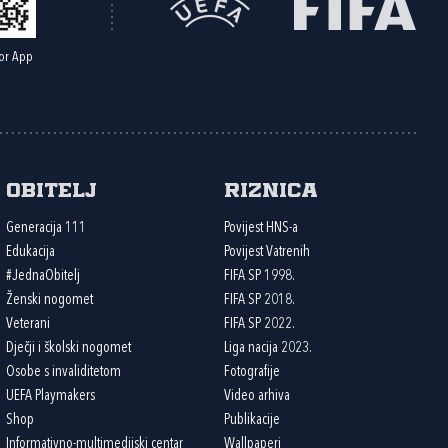
or App
Obitelj
Riznica
Generacija 111
Povijest HNS-a
Edukacija
Povijest Vatrenih
#JednaObitelj
FIFA SP 1998.
Ženski nogomet
FIFA SP 2018.
Veterani
FIFA SP 2022.
Dječji i školski nogomet
Liga nacija 2023.
Osobe s invaliditetom
Fotografije
UEFA Playmakers
Video arhiva
Shop
Publikacije
Informativno-multimedijski centar
Wallpaperi