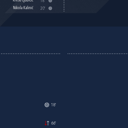
Krešo Ljubičić
18'
Nikola Kalinić
20'
18'
66'