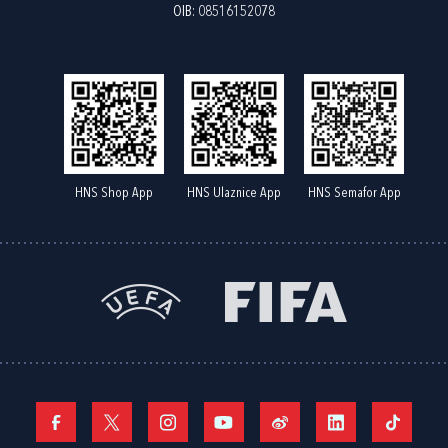
OIB: 08516152078
HNS Shop App
HNS Ulaznice App
HNS Semafor App