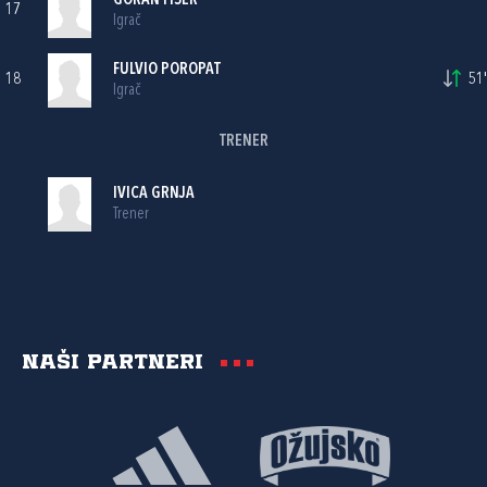
GORAN FIŠER
17
Igrač
FULVIO POROPAT
18
51'
Igrač
TRENER
IVICA GRNJA
Trener
Naši partneri