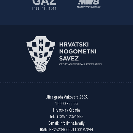
Ulica grada Vukovara 269A
10000 Zagreb
Hrvatska / Croatia
Tel:
+385 1 2361555
E-mail:
info@hns.family
IBAN: HR2523400091100187844