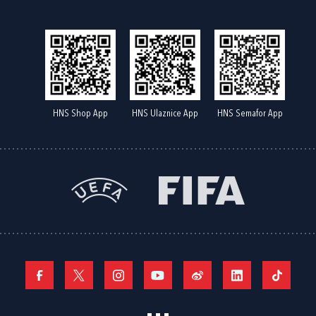
HNS Shop App
HNS Ulaznice App
HNS Semafor App