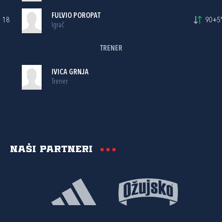
FULVIO POROPAT
18
90+5'
Igrač
TRENER
IVICA GRNJA
Trener
Naši partneri