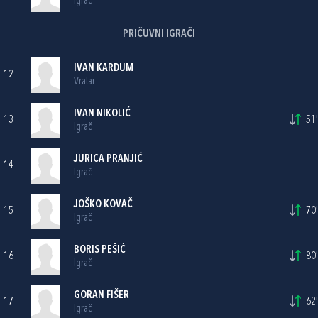
Igrač
PRIČUVNI IGRAČI
IVAN KARDUM
12
Vratar
IVAN NIKOLIĆ
13
51'
Igrač
JURICA PRANJIĆ
14
Igrač
JOŠKO KOVAČ
15
70'
Igrač
BORIS PEŠIĆ
16
80'
Igrač
GORAN FIŠER
17
62'
Igrač