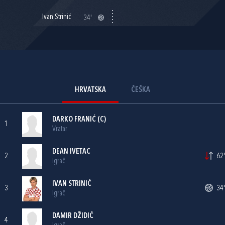
Ivan Strinić
34'
HRVATSKA
ČEŠKA
DARKO FRANIĆ
(C)
1
Vratar
DEAN IVETAC
2
62'
Igrač
IVAN STRINIĆ
3
34'
Igrač
DAMIR DŽIDIĆ
4