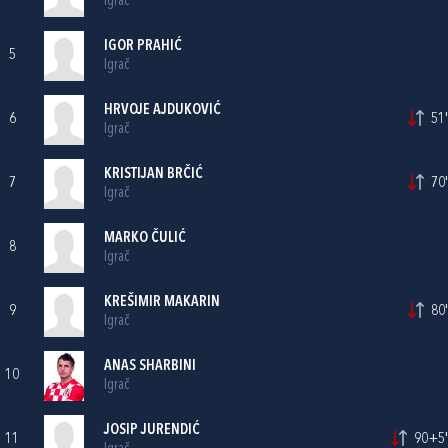
Igrač
IGOR PRAHIĆ
5
Igrač
HRVOJE AJDUKOVIĆ
6
51'
Igrač
KRISTIJAN BRČIĆ
7
70'
Igrač
MARKO ČULIĆ
8
Igrač
KREŠIMIR MAKARIN
9
80'
Igrač
ANAS SHARBINI
10
Igrač
JOSIP JURENDIĆ
11
90+5'