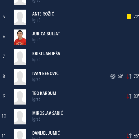
Igrač
ANTE ROŽIĆ
5
72'
Igrač
JURICA BULJAT
6
Igrač
KRISTIJAN IPŠA
7
Igrač
IVAN BEGOVIĆ
8
68'
75'
Igrač
TEO KARDUM
9
83'
Igrač
MIROSLAV ŠARIĆ
10
Igrač
DANIJEL JUMIĆ
11
65'