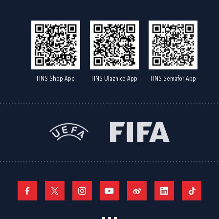
HNS Shop App
HNS Ulaznice App
HNS Semafor App