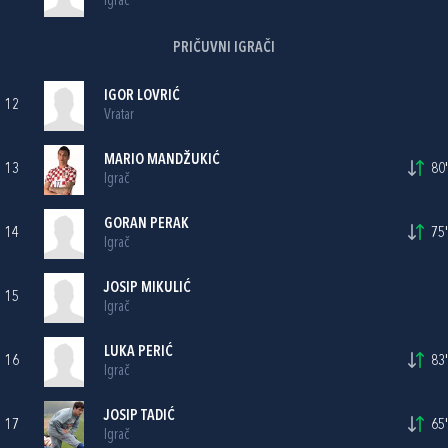
Igrač
PRIČUVNI IGRAČI
IGOR LOVRIĆ
12
Vratar
MARIO MANDŽUKIĆ
13
80'
Igrač
GORAN PERAK
14
75'
Igrač
JOSIP MIKULIĆ
15
Igrač
LUKA PERIĆ
16
83'
Igrač
JOSIP TADIĆ
17
65'
Igrač