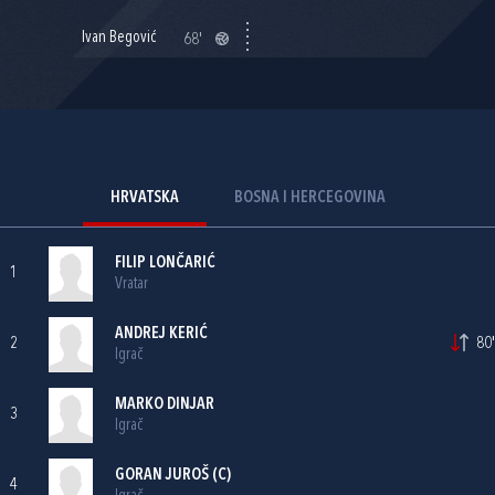
Ivan Begović
68'
HRVATSKA
BOSNA I HERCEGOVINA
FILIP LONČARIĆ
1
Vratar
ANDREJ KERIĆ
2
80'
Igrač
MARKO DINJAR
3
Igrač
GORAN JUROŠ
(C)
4