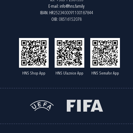
Tel:
+385 1 2361555
E-mail:
info@hns.family
IBAN: HR2523400091100187844
OIB: 08516152078
HNS Shop App
HNS Ulaznice App
HNS Semafor App