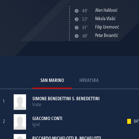
Alen Halilović
48'
Nikola Vlašić
53'
Filip Uremović
61'
Petar Bosančić
68'
SAN MARINO
HRVATSKA
SIMONE BENEDETTINI S. BENEDETTINI
1
Vratar
GIACOMO CONTI
2
84'
Igrač
RICCARDO MICHELOTTI R. MICHELOTTI