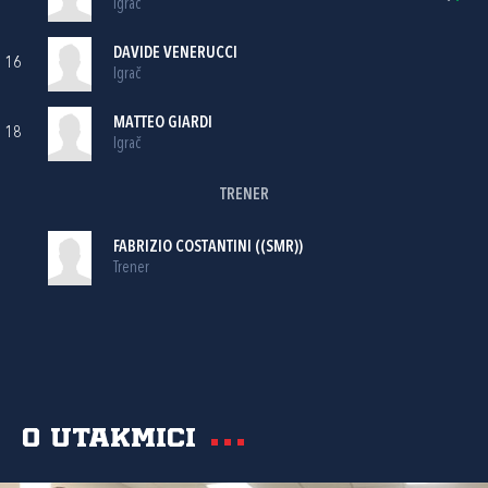
Igrač
DAVIDE VENERUCCI
16
Igrač
MATTEO GIARDI
18
Igrač
TRENER
FABRIZIO COSTANTINI ((SMR))
Trener
O utakmici