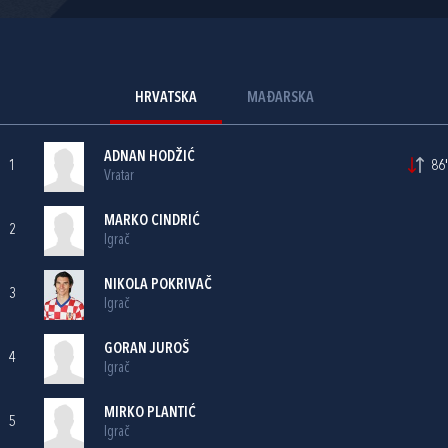
HRVATSKA
MAĐARSKA
ADNAN HODŽIĆ
1
86'
Vratar
MARKO CINDRIĆ
2
Igrač
NIKOLA POKRIVAČ
3
Igrač
GORAN JUROŠ
4
Igrač
MIRKO PLANTIĆ
5
Igrač