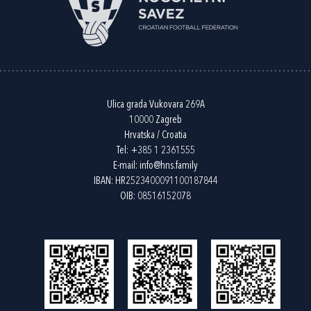
Ulica grada Vukovara 269A
10000 Zagreb
Hrvatska / Croatia
Tel:
+385 1 2361555
E-mail:
info@hns.family
IBAN: HR2523400091100187844
OIB: 08516152078