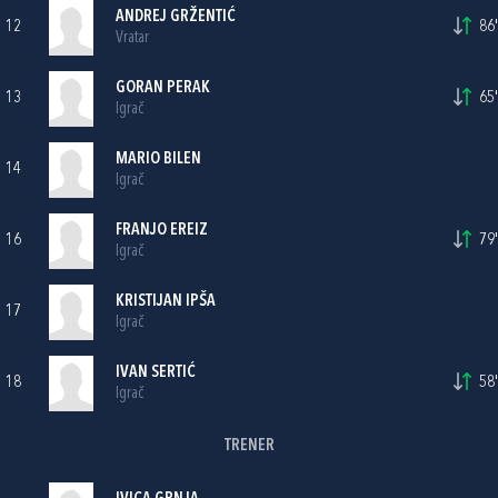
ANDREJ GRŽENTIĆ
12
86'
Vratar
GORAN PERAK
13
65'
Igrač
MARIO BILEN
14
Igrač
FRANJO EREIZ
16
79'
Igrač
KRISTIJAN IPŠA
17
Igrač
IVAN SERTIĆ
18
58'
Igrač
TRENER