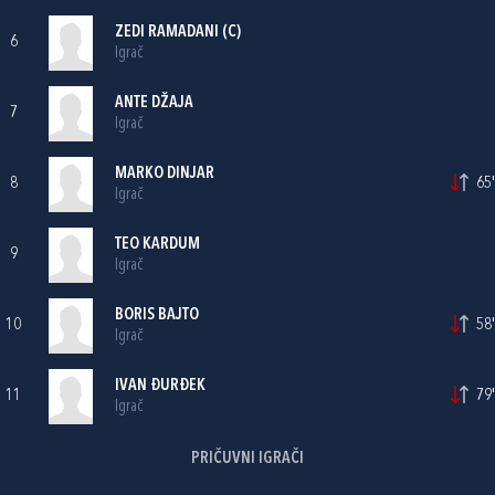
ZEDI RAMADANI
(C)
6
Igrač
ANTE DŽAJA
7
Igrač
MARKO DINJAR
8
65'
Igrač
TEO KARDUM
9
Igrač
BORIS BAJTO
10
58'
Igrač
IVAN ĐURĐEK
11
79'
Igrač
PRIČUVNI IGRAČI