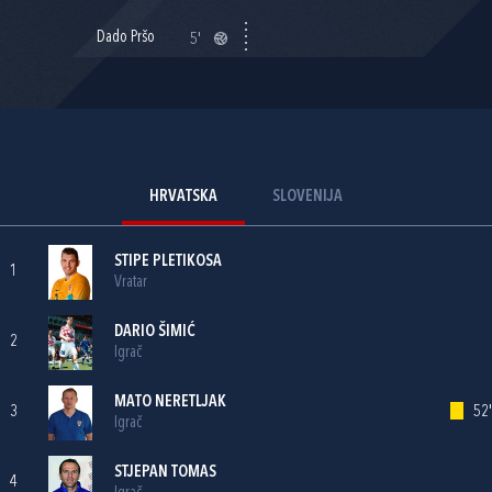
Dado Pršo
5'
HRVATSKA
SLOVENIJA
STIPE PLETIKOSA
1
Vratar
DARIO ŠIMIĆ
2
Igrač
MATO NERETLJAK
3
52'
Igrač
STJEPAN TOMAS
4