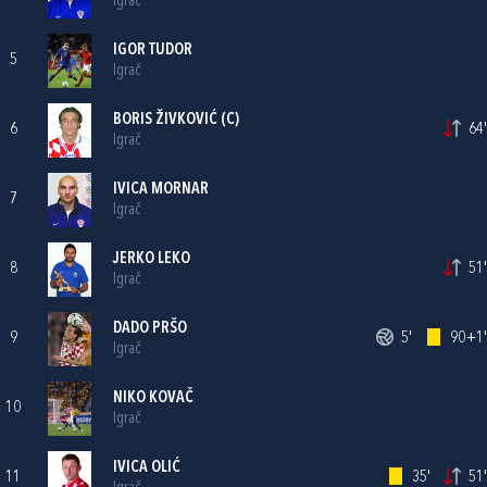
Igrač
IGOR TUDOR
5
Igrač
BORIS ŽIVKOVIĆ
(C)
6
64'
Igrač
IVICA MORNAR
7
Igrač
JERKO LEKO
8
51'
Igrač
DADO PRŠO
9
5'
90+1'
Igrač
NIKO KOVAČ
10
Igrač
IVICA OLIĆ
11
35'
51'