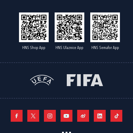
HNS Shop App
HNS Ulaznice App
HNS Semafor App