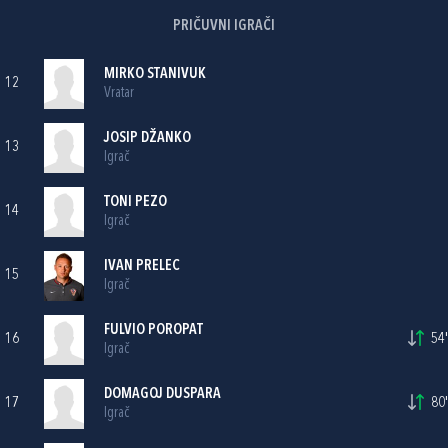
PRIČUVNI IGRAČI
MIRKO STANIVUK
12
Vratar
JOSIP DŽANKO
13
Igrač
TONI PEZO
14
Igrač
IVAN PRELEC
15
Igrač
FULVIO POROPAT
16
54'
Igrač
DOMAGOJ DUSPARA
17
80'
Igrač