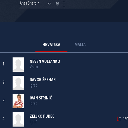
Anas Sharbini
85'
HRVATSKA
MALTA
NEVEN VULJANKO
1
Vratar
DAVOR ŠPEHAR
2
Igrač
IVAN STRINIĆ
3
Igrač
ŽELJKO PUKEC
4
15'
Igrač