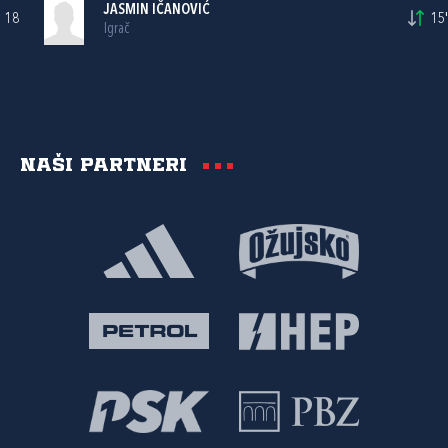
JASMIN IČANOVIĆ
18
15'
Igrač
Naši partneri