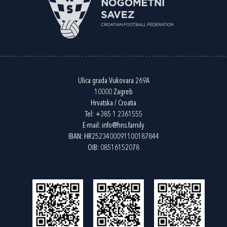
Ulica grada Vukovara 269A
10000 Zagreb
Hrvatska / Croatia
Tel:
+385 1 2361555
E-mail:
info@hns.family
IBAN: HR2523400091100187844
OIB: 08516152078