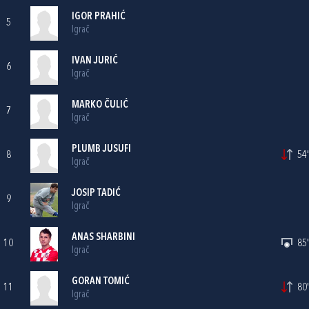
IGOR PRAHIĆ
5
Igrač
IVAN JURIĆ
6
Igrač
MARKO ČULIĆ
7
Igrač
PLUMB JUSUFI
8
54'
Igrač
JOSIP TADIĆ
9
Igrač
ANAS SHARBINI
10
85'
Igrač
GORAN TOMIĆ
11
80'
Igrač