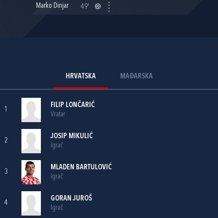
Marko Dinjar
49'
HRVATSKA
MAĐARSKA
FILIP LONČARIĆ
1
Vratar
JOSIP MIKULIĆ
2
Igrač
MLADEN BARTULOVIĆ
3
Igrač
GORAN JUROŠ
4
Igrač