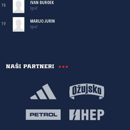
IVAN ĐURĐEK
18
Igrač
MARIJO JURIN
19
Igrač
Naši partneri