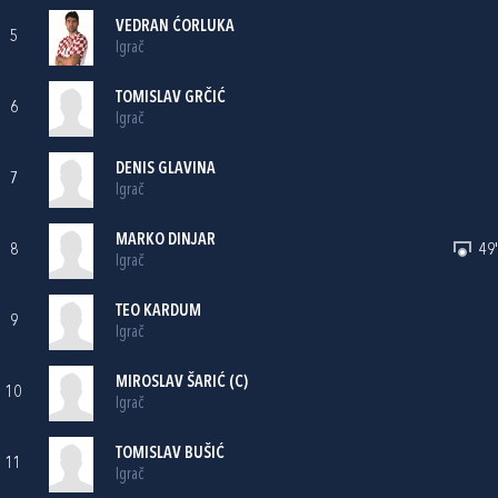
VEDRAN ĆORLUKA
5
Igrač
TOMISLAV GRČIĆ
6
Igrač
DENIS GLAVINA
7
Igrač
MARKO DINJAR
8
49'
Igrač
TEO KARDUM
9
Igrač
MIROSLAV ŠARIĆ
(C)
10
Igrač
TOMISLAV BUŠIĆ
11
Igrač