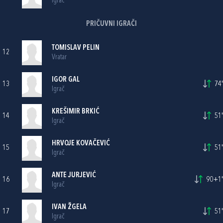
Igrač
PRIČUVNI IGRAČI
TOMISLAV PELIN
12
Vratar
IGOR GAL
13
74'
Igrač
KREŠIMIR BRKIĆ
14
51'
Igrač
HRVOJE KOVAČEVIĆ
15
51'
Igrač
ANTE JURJEVIĆ
16
90+1'
Igrač
IVAN ŽGELA
17
51'
Igrač