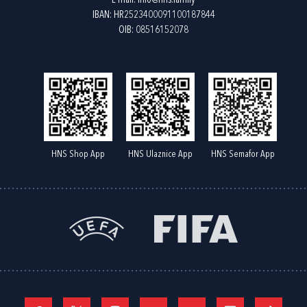
E-mail:
info@hns.family
IBAN: HR2523400091100187844
OIB: 08516152078
HNS Shop App
HNS Ulaznice App
HNS Semafor App