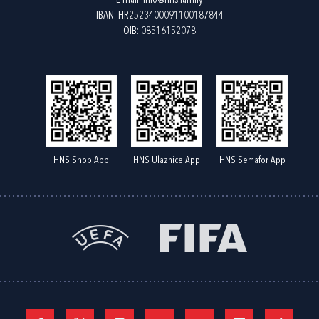
E-mail:
info@hns.family
IBAN: HR2523400091100187844
OIB: 08516152078
HNS Shop App
HNS Ulaznice App
HNS Semafor App