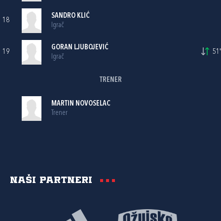
SANDRO KLIĆ
18
Igrač
GORAN LJUBOJEVIĆ
19
51'
Igrač
TRENER
MARTIN NOVOSELAC
Trener
Naši partneri