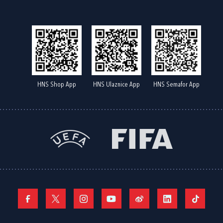
HNS Shop App
HNS Ulaznice App
HNS Semafor App