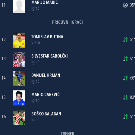
MARIJO MARIĆ
11
35'
Igrač
PRIČUVNI IGRAČI
TOMISLAV BUTINA
12
51'
Vratar
SILVESTAR SABOLČKI
13
51'
Igrač
DANIJEL HRMAN
14
68'
Igrač
MARIO CAREVIĆ
15
83'
Igrač
BOŠKO BALABAN
16
51'
Igrač
TRENER