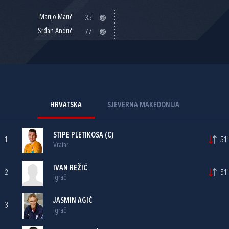
Marijo Marić
35'
Srđan Andrić
77'
HRVATSKA
SJEVERNA MAKEDONIJA
STIPE PLETIKOSA
(C)
1
51'
Vratar
IVAN REŽIĆ
2
51'
Igrač
JASMIN AGIĆ
3
Igrač