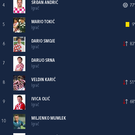
SRĐAN ANDRIĆ
4
77'
Igrač
MARIO TOKIĆ
5
9'
Igrač
DARIO SMOJE
6
83'
Igrač
DARIJO SRNA
7
Igrač
VELDIN KARIĆ
8
51'
Igrač
IVICA OLIĆ
9
68'
Igrač
MILJENKO MUMLEK
10
Igrač