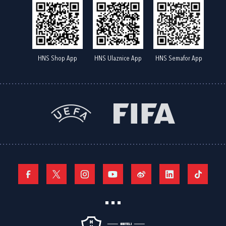
HNS Shop App
HNS Ulaznice App
HNS Semafor App