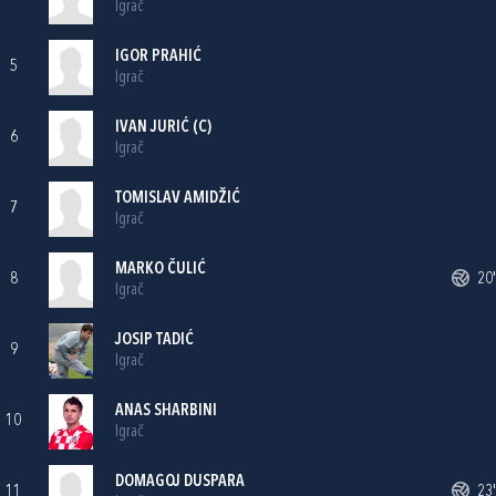
Igrač
IGOR PRAHIĆ
5
Igrač
IVAN JURIĆ
(C)
6
Igrač
TOMISLAV AMIDŽIĆ
7
Igrač
MARKO ČULIĆ
8
20'
Igrač
JOSIP TADIĆ
9
Igrač
ANAS SHARBINI
10
Igrač
DOMAGOJ DUSPARA
11
23'