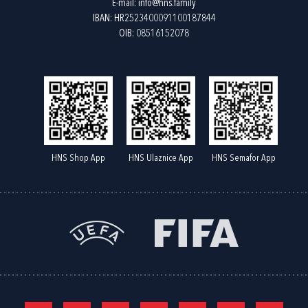
E-mail:
info@hns.family
IBAN: HR2523400091100187844
OIB: 08516152078
HNS Shop App
HNS Ulaznice App
HNS Semafor App