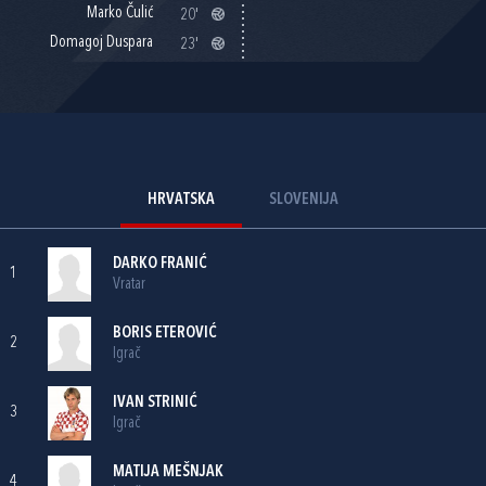
Marko Čulić
20'
Domagoj Duspara
23'
HRVATSKA
SLOVENIJA
DARKO FRANIĆ
1
Vratar
BORIS ETEROVIĆ
2
Igrač
IVAN STRINIĆ
3
Igrač
MATIJA MEŠNJAK
4