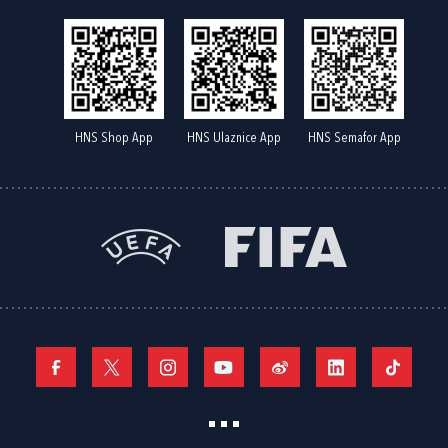
HNS Shop App
HNS Ulaznice App
HNS Semafor App