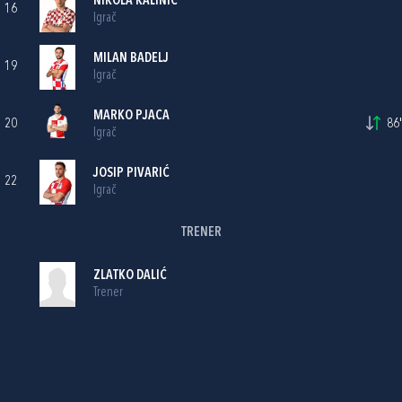
NIKOLA KALINIĆ
16
Igrač
MILAN BADELJ
19
Igrač
MARKO PJACA
20
86'
Igrač
JOSIP PIVARIĆ
22
Igrač
TRENER
ZLATKO DALIĆ
Trener