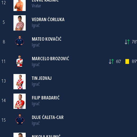
LOVRE KALINIĆ
12
Vratar
VEDRAN ĆORLUKA
5
Igrač
MATEO KOVAČIĆ
8
78'
Igrač
MARCELO BROZOVIĆ
11
60'
89'
Igrač
TIN JEDVAJ
13
Igrač
FILIP BRADARIĆ
14
Igrač
DUJE ĆALETA-CAR
15
Igrač