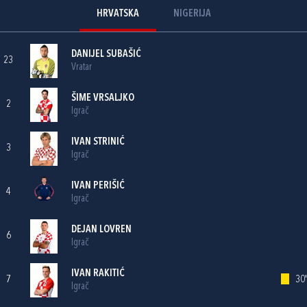
HRVATSKA
NIGERIJA
DANIJEL SUBAŠIĆ
23
Vratar
ŠIME VRSALJKO
2
Igrač
IVAN STRINIĆ
3
Igrač
IVAN PERIŠIĆ
4
Igrač
DEJAN LOVREN
6
Igrač
IVAN RAKITIĆ
7
30'
Igrač