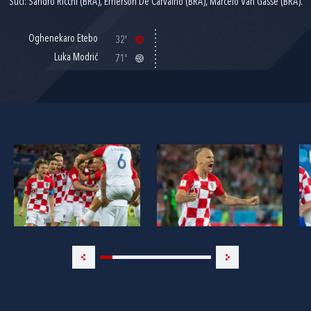
Suci: Sandro Ricchi (BRA), Emerson De Carvalho (BRA), Marcelo Van Gasse (BRA).
Oghenekaro Etebo
32'
Luka Modrić
71'