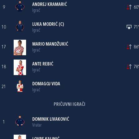
ANDREJ KRAMARIĆ
9
60'
Igrač
LUKA MODRIĆ
(C)
10
71'
Igrač
MARIO MANDŽUKIĆ
17
86'
Igrač
ANTE REBIĆ
18
78'
Igrač
DOMAGOJ VIDA
21
Igrač
PRIČUVNI IGRAČI
DOMINIK LIVAKOVIĆ
1
Vratar