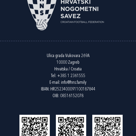
Ulica grada Vukovara 269A
10000 Zagreb
Hrvatska / Croatia
Tel:
+385 1 2361555
E-mail:
info@hns.family
IBAN: HR2523400091100187844
OIB: 08516152078