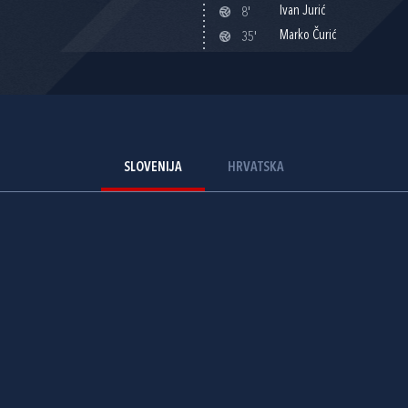
Ivan Jurić
8'
Marko Čurić
35'
SLOVENIJA
HRVATSKA