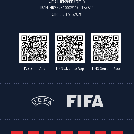
E-mail:
info@hns.family
IBAN: HR2523400091100187844
OIB: 08516152078
HNS Shop App
HNS Ulaznice App
HNS Semafor App