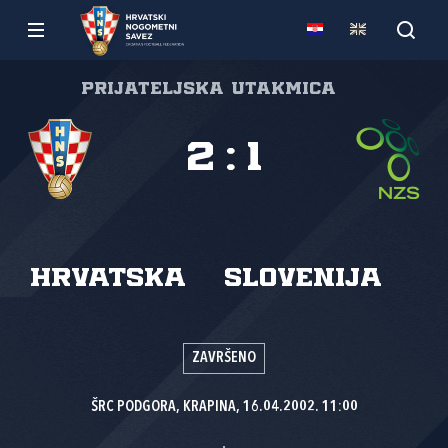
Prijateljska utakmica
2
:
1
Hrvatska
Slovenija
ZAVRŠENO
ŠRC PODGORA, KRAPINA, 16.04.2002. 11:00