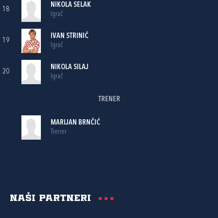
NIKOLA SELAK
18
Igrač
IVAN STRINIĆ
19
Igrač
NIKOLA SILAJ
20
Igrač
TRENER
MARIJAN BRNČIĆ
Trener
Naši partneri