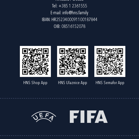
Tel:
+385 1 2361555
E-mail:
info@hns.family
IBAN: HR2523400091100187844
OIB: 08516152078
HNS Shop App
HNS Ulaznice App
HNS Semafor App