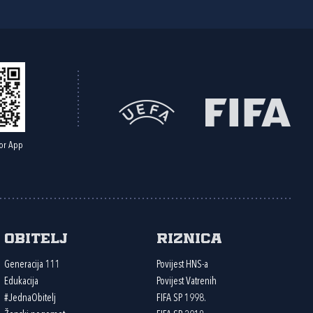
or App
Obitelj
Riznica
Generacija 111
Povijest HNS-a
Edukacija
Povijest Vatrenih
#JednaObitelj
FIFA SP 1998.