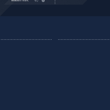
Mladen Petrić
40'