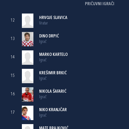
PRIČUVNI IGRAČI
HRVOJE SLAVICA
12
Vratar
DINO DRPIĆ
13
Igrač
MARKO KARTELO
14
Igrač
KREŠIMIR BRKIĆ
15
Igrač
NIKOLA ŠAFARIĆ
16
Igrač
NIKO KRANJČAR
17
Igrač
MATE BRAJKOVIĆ