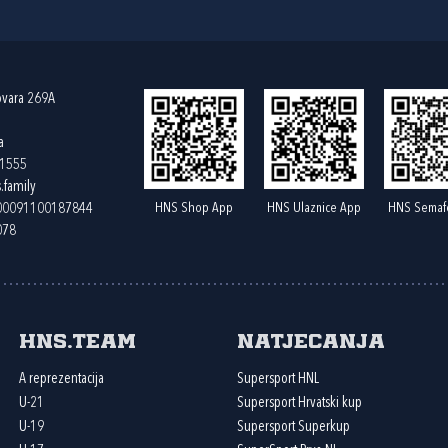
ovara 269A
a
61555
.family
HNS Shop App
HNS Ulaznice App
HNS Semaf
400091100187844
078
HNS.team
Natjecanja
A reprezentacija
Supersport HNL
U-21
Supersport Hrvatski kup
U-19
Supersport Superkup