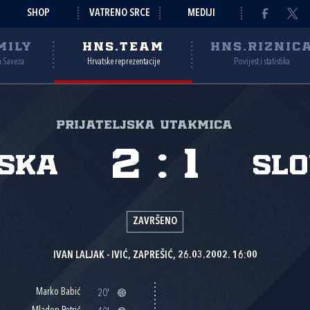
SHOP
VATRENO SRCE
MEDIJI
MILY
HNS.TEAM
HNS.RIZNIC
a Saveza
Hrvatske reprezentacije
Povijest i statistika
Prijateljska utakmica
2
:
1
ska
Slo
ZAVRŠENO
IVAN LALJAK - IVIĆ, ZAPREŠIĆ, 26.03.2002. 16:00
Marko Babić
20'