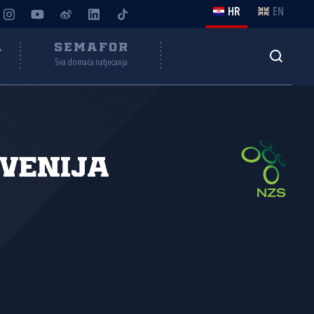
HR
EN
A
SEMAFOR
Sva domaća natjecanja
venija