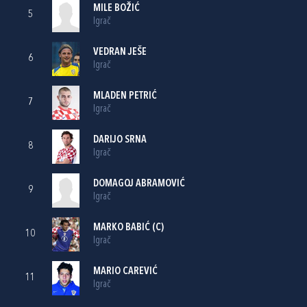
MILE BOŽIĆ
5
Igrač
VEDRAN JEŠE
6
Igrač
MLADEN PETRIĆ
7
Igrač
DARIJO SRNA
8
Igrač
DOMAGOJ ABRAMOVIĆ
9
Igrač
MARKO BABIĆ
(C)
10
Igrač
MARIO CAREVIĆ
11
Igrač