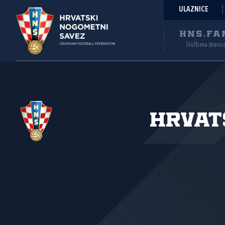
ULAZNICE
HNS.FA
Službena stranic
Hrvat