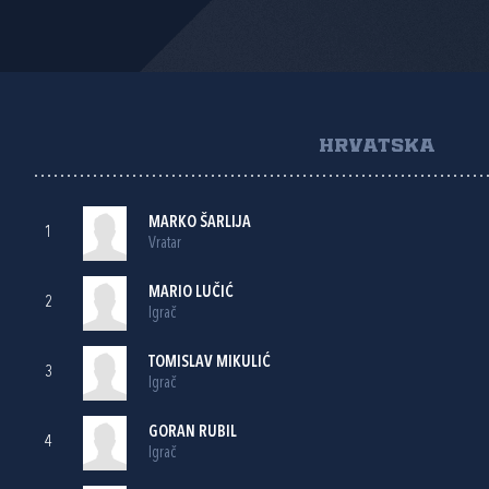
HRVATSKA
MARKO ŠARLIJA
1
Vratar
MARIO LUČIĆ
2
Igrač
TOMISLAV MIKULIĆ
3
Igrač
GORAN RUBIL
4
Igrač