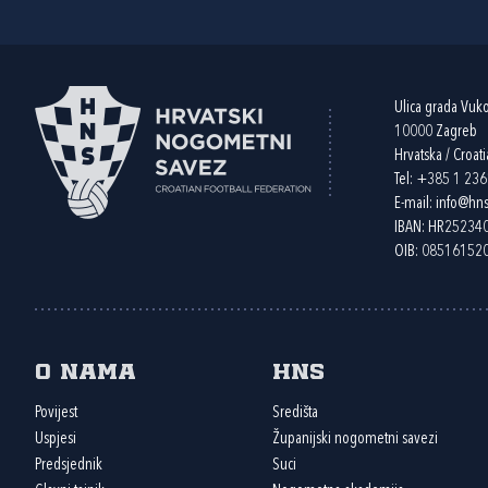
Ulica grada Vuk
10000 Zagreb
Hrvatska / Croati
Tel:
+385 1 23
E-mail:
info@hns
IBAN: HR2523
OIB: 08516152
O nama
HNS
Povijest
Središta
Uspjesi
Županijski nogometni savezi
Predsjednik
Suci