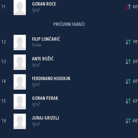
GORAN ROCE
11
46'
Igrač
PRIČUVNI IGRAČI
FILIP LONČARIĆ
12
74'
Vratar
ANTE ROŽIĆ
13
69'
Igrač
FERDINAND HUDOLIN
14
69'
Igrač
GORAN PERAK
15
63'
Igrač
JURAJ GRIZELJ
16
46'
Igrač