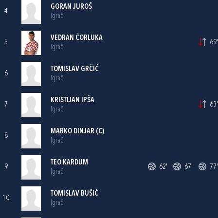
GORAN JUROŠ
4
Igrač
VEDRAN ĆORLUKA
5
69'
Igrač
TOMISLAV GRČIĆ
6
Igrač
KRISTIJAN IPŠA
7
63'
Igrač
MARKO DINJAR
(C)
8
Igrač
TEO KARDUM
9
62'
67'
77'
Igrač
TOMISLAV BUŠIĆ
10
Igrač