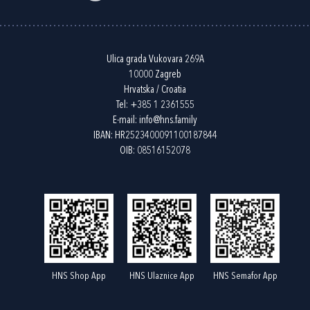
Ulica grada Vukovara 269A
10000 Zagreb
Hrvatska / Croatia
Tel:
+385 1 2361555
E-mail:
info@hns.family
IBAN: HR2523400091100187844
OIB: 08516152078
HNS Shop App
HNS Ulaznice App
HNS Semafor App