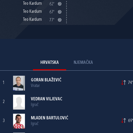
Teo Kardum
62'
Teo Kardum
67'
Teo Kardum
77'
HRVATSKA
NJEMAČKA
GORAN BLAŽEVIĆ
1
74'
Vratar
VEDRAN VILJEVAC
2
Igrač
MLADEN BARTULOVIĆ
3
69'
Igrač